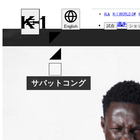
ALL
K-1 WORLD GP
K-
選手
試合
ショ
1
English
サバットコング