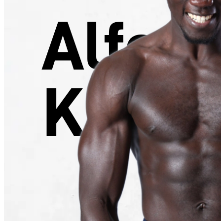
Alfou
Kama