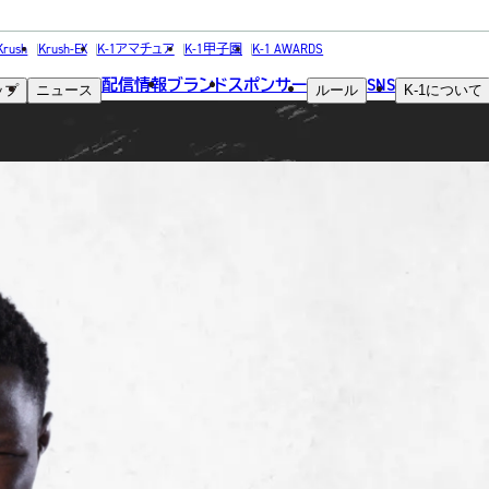
FIGHTER
Krush
Krush-EX
K-1アマチュア
K-1甲子園
K-1 AWARDS
配信情報
ブランド
スポンサー
SNS
ップ
ニュース
ルール
K-1
について
選手