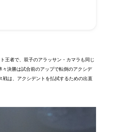
）
Facebook(JP)
チケッ
X(En)
）
Instagram(EN)
ポスタ
Youtube(EN)
Podcast(EN)
真）
weibo(CH)
画）
Official site(EN)
-1ジ
ァンクラ
K-1
の理念
K-1
とは
K-1 WGP
とは
ット王者で、双子のアラッサン・カマラも同じ
Krush
とは
Krush-EX
とは
、準々決勝は試合前のアップで転倒のアクシデ
K-1
アマチュアとは
公式ルー
K-
甲子園・カレッジ
ス戦は、アクシデントを払拭するための出直
1
とは
ルール
K-1 AWARDS
とは
公式ルー
■ ガールズ
ガールズ一
アルー
覧
K-
ガール
カレッジ
1
ズ
Krush
ガー
ルズ