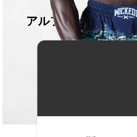
アルフォセヌー・カ
詳
細
情
報