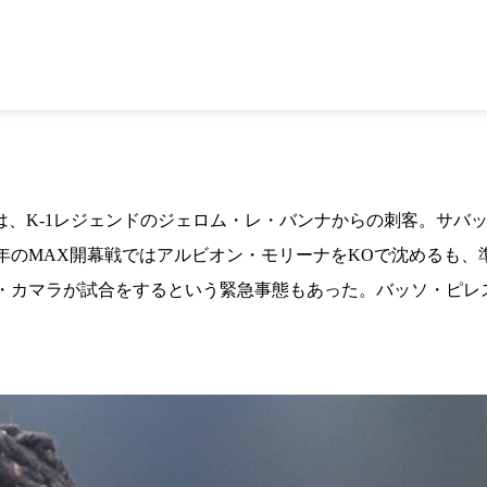
1.SHOP
ズ
K-
（
1.SHOP
ト
ギャラリー（
ー）
ギャラリー（写
ギャラリー（動
K-1
（K
GYM
ム）
K-
（フ
1.CLUB
ブ）
は、K-1レジェンドのジェロム・レ・バンナからの刺客。サバ
年のMAX開幕戦ではアルビオン・モリーナをKOで沈めるも
K-1 WGP
・カマラが試合をするという緊急事態もあった。バッソ・ピレ
ル
Krush公式
Krush-EX
ル
K-1アマチュ
ル
K-1甲子園・
ルール