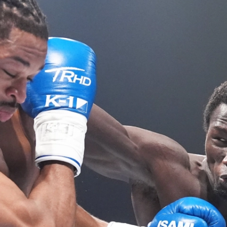
試合日程
試合結果
チケット
グッズ
全て
イベント
トピックス
メディア
チケット・グッズ
読みもの
コラム