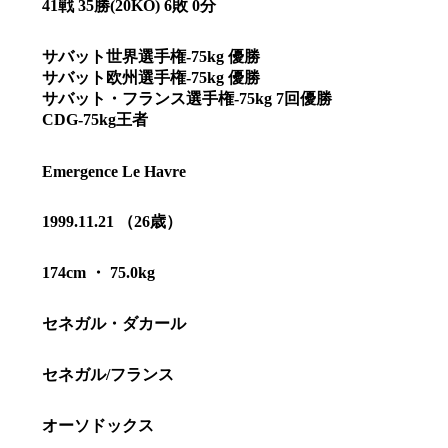
41戦 35勝(20KO) 6敗 0分
サバット世界選手権-75kg 優勝
サバット欧州選手権-75kg 優勝
サバット・フランス選手権-75kg 7回優勝
CDG-75kg王者
Emergence Le Havre
1999.11.21 （26歳）
174cm ・ 75.0kg
セネガル・ダカール
総合トップ
K-1 WGP
Krush
Krush-EX
セネガル/フランス
K-1
アマチュ
K-1
甲子園・
K-1 AWAR
オーソドックス
K-