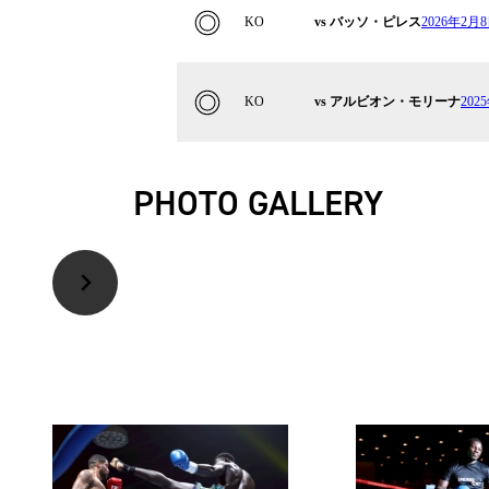
KO
vs バッソ・ピレス
2026年2月
KO
vs アルビオン・モリーナ
20
PHOTO GALLERY