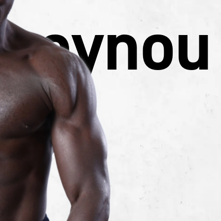
sseynou
ra