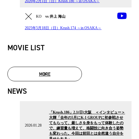
2026年2月1日（日）Krush.186 ～in OSAKA～
KO
vs 井上 海山
2025年5月18日（日）Krush.174 ～in OSAKA～
MOVIE LIST
MORE
MOVIE LIST
NEWS
2026.01.28
の
「Krush.186」2.1(日)大阪 ＜インタビュー＞
ニ
大輝「去年の5月にK-1 GROUPに初参戦させ
ュ
てもらって、厳しさを身をもって体験したの
ー
2026.01.28
で、練習量も増えて、格闘技に向き合う姿勢
ス
も変わった。今回は前回とは全然違う自分を
見せられる」