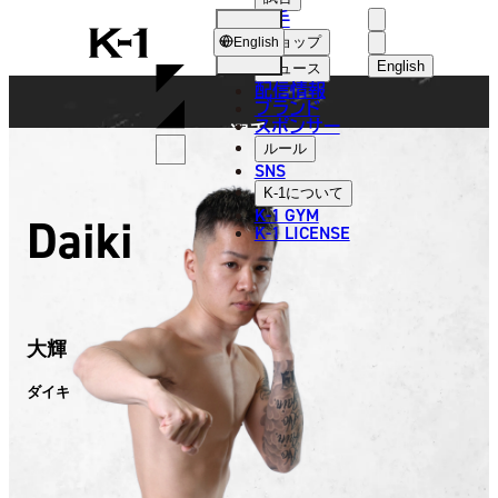
選手
FIGHTER
K-
ショップ
English
1
English
ニュース
配信情報
日本語
ブランド
スポンサー
選手
English
ルール
SNS
한국어
K-1
について
K-1 GYM
Daiki
中文（简体
K-1 LICENSE
中文（繁體
ไทย
大輝
العربية
ダイキ