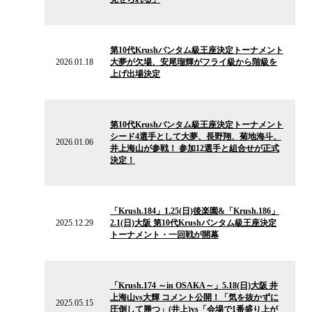
2026.01.18
の
第10代Krushバンタム級王座決定トーナメント
ニ
2026.01.18
大夢が欠場、安尾瑠輝がフライ級から階級を
ュ
上げ出場決定
ー
ス
2026.01.06
の
第10代Krushバンタム級王座決定トーナメント
ニ
シード4選手として大夢、長野翔、菊地海斗、
ュ
2026.01.06
井上海山が参戦！ 参加12選手と組合せが正式
ー
決定！
ス
2025.12.29
の
「Krush.184」1.25(日)後楽園&「Krush.186」
ニ
2025.12.29
2.1(日)大阪 第10代Krushバンタム級王座決定
ュ
トーナメント・一回戦が開幕
ー
ス
2025.05.15
の
「Krush.174 ～in OSAKA～」5.18(日)大阪 井
ニ
上海山vs大輝 コメント公開！「気を抜かずに
ュ
2025.05.15
圧倒して勝つ」(井上)vs「会場で1番盛り上が
ー