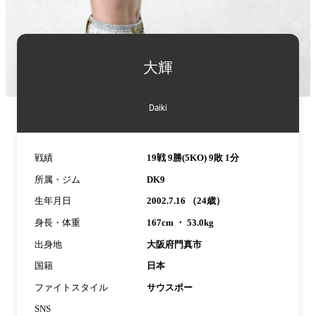
詳
細
大輝
情
報
Daiki
戦績
19戦 9勝(5KO) 9敗 1分
所属・ジム
DK9
生年月日
2002.7.16 （24歳）
身長・体重
167cm ・ 53.0kg
出身地
大阪府門真市
国籍
日本
ファイトスタイル
サウスポー
SNS