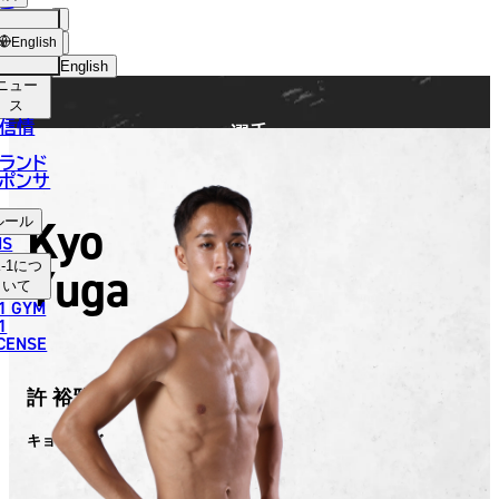
手
FIGHTER
ショッ
English
プ
English
ニュー
日本語
ス
信情
選手
English
ランド
ポンサ
한국어
Kyo
ルール
中文（简体）
NS
Yuga
-1
につ
中文（繁體）
いて
1 GYM
ไทย
1
ICENSE
العربية
許 裕雅
キョ ユウガ