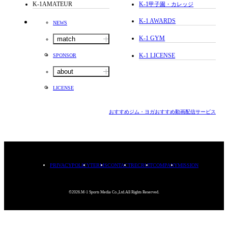
K-1AMATEUR
K-1
甲子園・カレッジ
K-1 AWARDS
NEWS
K-1 GYM
match
K-1 LICENSE
SPONSOR
about
LICENSE
おすすめジム・ヨガ
おすすめ動画配信サービス
PRIVACYPOLICY
TERMS
CONTACT
RECRUIT
COMPANY
MISSION
©2026.M-1 Sports Media Co.,Ltd.All Rights Reserved.