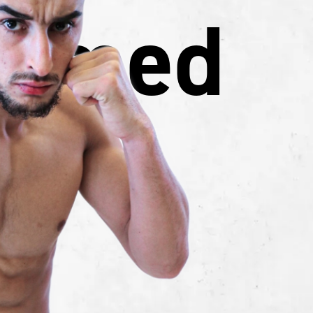
mmed
saa