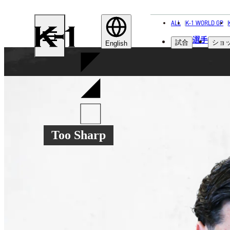
ALL
K-1 WORLD GP
K-
選手
試合
ショ
1
English
Too Sharp