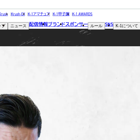
FIGHTER
Krush
Krush-EX
K-1アマチュア
K-1甲子園
K-1 AWARDS
配信情報
ブランド
スポンサー
SNS
ップ
ニュース
ルール
K-1
について
選手