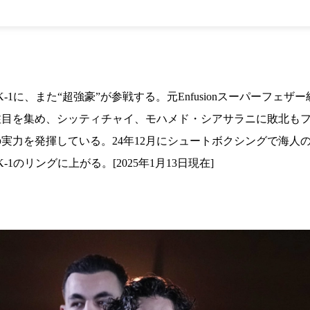
1.SHOP
ズ
K-
（
1.SHOP
ト
ギャラリー（
ー）
ギャラリー（写
ギャラリー（動
K-1
（K
GYM
ム）
1に、また“超強豪”が参戦する。元Enfusionスーパーフェザー級
K-
（フ
1.CLUB
ブ）
注目を集め、シッティチャイ、モハメド・シアサラニに敗北も
実力を発揮している。24年12月にシュートボクシングで海人
のリングに上がる。[2025年1月13日現在]
K-1 WGP
ル
Krush公式
Krush-EX
ル
K-1アマチュ
ル
K-1甲子園・
ルール