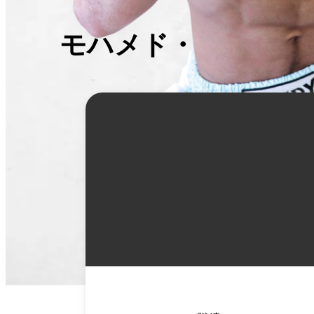
モハメド・ブタザ
詳
細
情
報