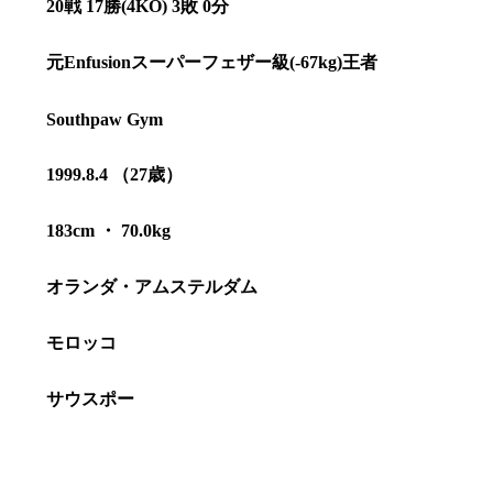
20戦 17勝(4KO) 3敗 0分
元Enfusionスーパーフェザー級(-67kg)王者
Southpaw Gym
1999.8.4 （27歳）
183cm ・ 70.0kg
オランダ・アムステルダム
モロッコ
総合トップ
K-1 WGP
Krush
サウスポー
Krush-EX
K-1
アマチュ
K-1
甲子園・
K-1 AWAR
K-