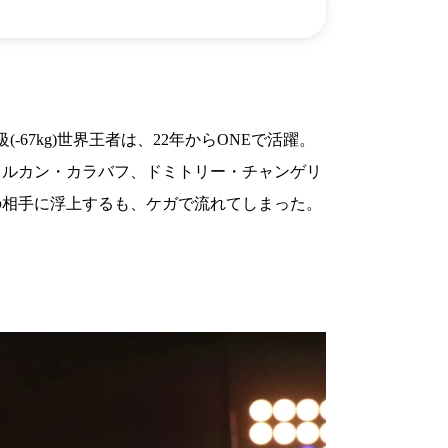
）
Facebook(JP)
チケッ
X(En)
）
Instagram(EN)
ポスタ
Youtube(EN)
Podcast(EN)
真）
weibo(CH)
画）
Official site(EN)
-1ジ
(-67kg)世界王者は、22年からONEで活躍。
ァンクラ
K-1
の理念
フルカン・カラバフ、ドミトリー・チャンゲリ
K-1
とは
K-1 WGP
とは
の相手に浮上するも、ケガで流れてしまった。
Krush
とは
Krush-EX
とは
K-1
アマチュアとは
公式ルー
K-
甲子園・カレッジ
1
とは
ルール
K-1 AWARDS
とは
公式ルー
■ ガールズ
ガールズ一
アルー
覧
K-
ガール
カレッジ
1
ズ
Krush
ガー
ルズ