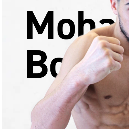
Moha
Bouta