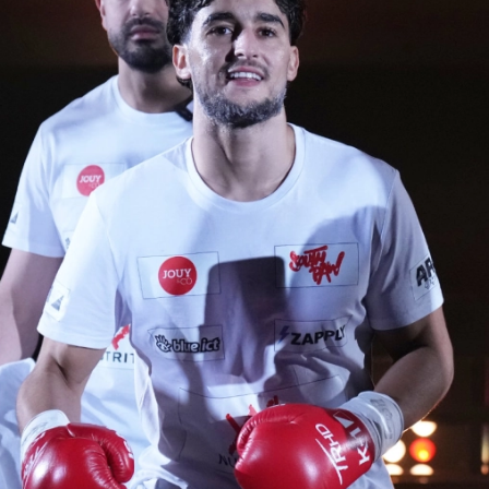
試合日程
試合結果
チケット
グッズ
全て
イベント
トピックス
メディア
チケット・グッズ
読みもの
コラム