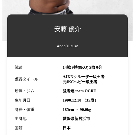
詳
細
安藤 優介
情
報
Ando Yusuke
戦績
14戦 9勝(8KO) 5敗 0分
AJKNクルーザー級王者
獲得タイトル
元IKCヘビー級王者
所属・ジム
猛者連 team OGRE
生年月日
1990.12.10 （35歳）
身長・体重
185cm ・ 90.0kg
出身地
愛媛県新居浜市
国籍
日本