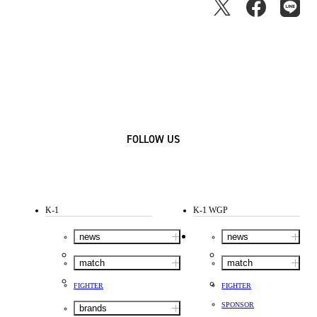
FOLLOW US
K-1
K-1 WGP
news
news
match
match
FIGHTER
FIGHTER
SPONSOR
brands