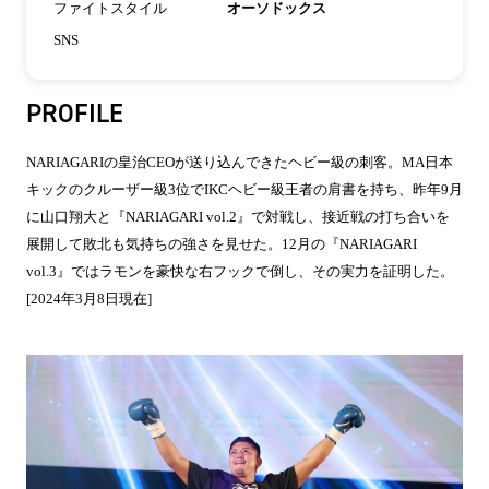
ファイトスタイル
オーソドックス
SNS
PROFILE
NARIAGARIの皇治CEOが送り込んできたヘビー級の刺客。MA日本
キックのクルーザー級3位でIKCヘビー級王者の肩書を持ち、昨年9月
に山口翔大と『NARIAGARI vol.2』で対戦し、接近戦の打ち合いを
展開して敗北も気持ちの強さを見せた。12月の『NARIAGARI
vol.3』ではラモンを豪快な右フックで倒し、その実力を証明した。
[2024年3月8日現在]