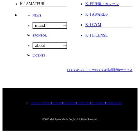
K-1AMATEUR
K-1
甲子園・カレッジ
K-1 AWARDS
NEWS
K-1 GYM
match
K-1 LICENSE
SPONSOR
about
LICENSE
おすすめジム・ヨガ
おすすめ動画配信サービス
PRIVACYPOLICY
TERMS
CONTACT
RECRUIT
COMPANY
MISSION
©2026.M-1 Sports Media Co.,Ltd.All Rights Reserved.