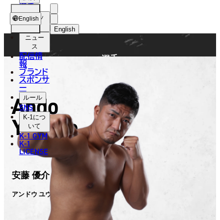
選手
FIGHTER
ショッ
English
プ
English
ニュー
日本語
ス
配信情
選手
English
報
ブランド
スポンサ
한국어
ー
Ando
ルール
中文（简体）
SNS
Yusuke
K-1
につ
中文（繁體）
いて
K-1 GYM
ไทย
K-1
LICENSE
العربية
安藤 優介
アンドウ ユウスケ