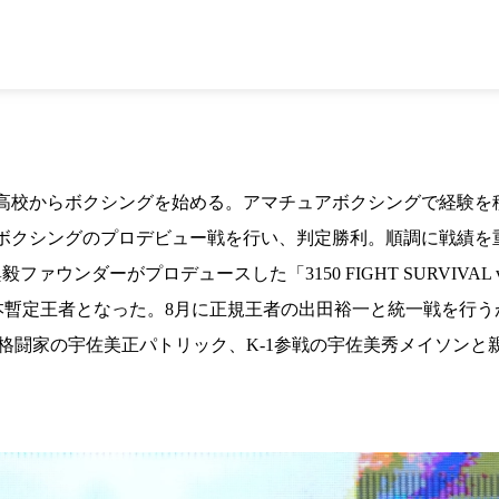
1.SHOP
ズ
K-
（
1.SHOP
ト
ギャラリー（
ー）
ギャラリー（写
ギャラリー（動
K-1
（K
GYM
ム）
K-
（フ
1.CLUB
ブ）
校からボクシングを始める。アマチュアボクシングで経験を積む
ボクシングのプロデビュー戦を行い、判定勝利。順調に戦績を重
ウンダーがプロデュースした「3150 FIGHT SURVIVAL
K-1 WGP
ル
本暫定王者となった。8月に正規王者の出田裕一と統一戦を行う
Krush公式
Krush-EX
。総合格闘家の宇佐美正パトリック、K-1参戦の宇佐美秀メイソ
ル
K-1アマチュ
ル
K-1甲子園・
ルール