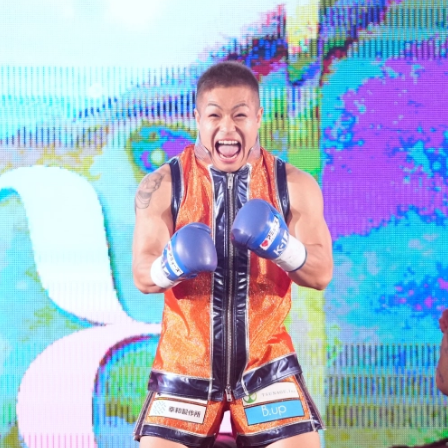
試合日程
試合結果
チケット
グッズ
全て
イベント
トピックス
メディア
チケット・グッズ
読みもの
コラム