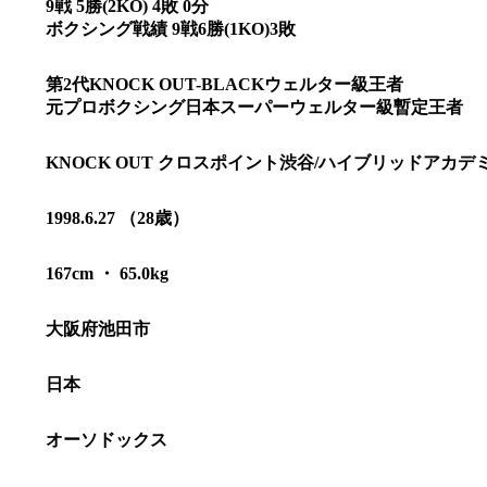
9戦 5勝(2KO) 4敗 0分
ボクシング戦績 9戦6勝(1KO)3敗
第2代KNOCK OUT-BLACKウェルター級王者
元プロボクシング日本スーパーウェルター級暫定王者
KNOCK OUT クロスポイント渋谷/ハイブリッドアカデ
1998.6.27 （28歳）
167cm ・ 65.0kg
大阪府池田市
総合トップ
K-1 WGP
日本
Krush
Krush-EX
K-1
アマチュ
オーソドックス
K-1
甲子園・
K-1 AWAR
K-