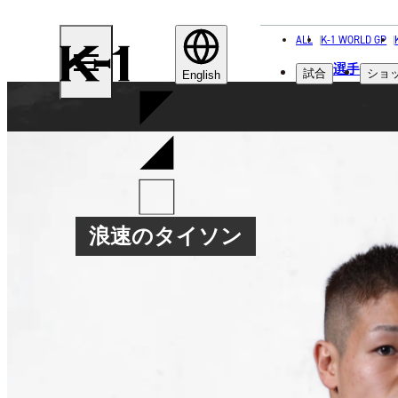
ALL
K-1 WORLD GP
K-
選手
試合
ショ
1
English
浪速のタイソン