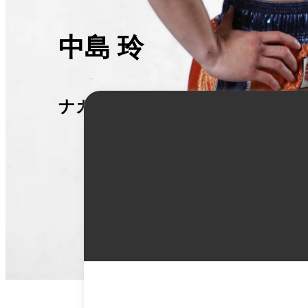
中島 玲
ナカジマ レイ
詳
細
情
報