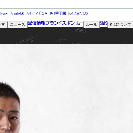
FIGHTER
Krush
Krush-EX
K-1アマチュア
K-1甲子園
K-1 AWARDS
配信情報
ブランド
スポンサー
SNS
ップ
ニュース
ルール
K-1
について
選手