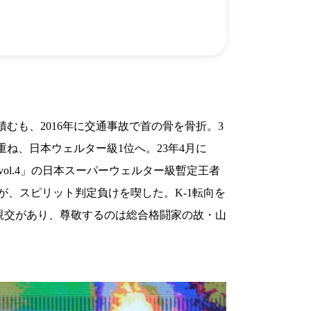
）
Facebook(JP)
チケッ
X(En)
）
Instagram(EN)
ポスタ
Youtube(EN)
Podcast(EN)
真）
weibo(CH)
画）
Official site(EN)
-1ジ
ァンクラ
K-1
の理念
も、2016年に交通事故で首の骨を骨折。3
K-1
とは
K-1 WGP
とは
ね、日本ウェルター級1位へ。23年4月に
Krush
とは
Krush-EX
とは
 vol.4」の日本スーパーウェルター級暫定王者
K-1
アマチュアとは
公式ルー
K-
甲子園・カレッジ
が、スピリット判定負けを喫した。K-1転向を
1
とは
ルール
K-1 AWARDS
とは
公式ルー
ンと親交があり、尊敬するのは総合格闘家の故・山
■ ガールズ
ガールズ一
アルー
覧
K-
ガール
カレッジ
1
ズ
Krush
ガー
ルズ