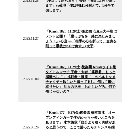
2025.11.28
でKOして勝ちます」 長野「明日は1分で倒し
ー
ます」vs菊地「僕は明日1分耐えて、1分半で
ス
倒します」
2025.11.27
の
「Krush.182」11.29(土)後楽園 心直vs大平龍 コ
ニ
メント公開！ 「崖っぷちを一緒に楽しみまし
ュ
2025.11.27
ょう！」(心直)vs「相手の心を折って、全身を
ー
削って最後はKOで倒す」(大平)
ス
2025.10.09
の
「Krush.182」11.29(土)後楽園 Krushライト級
ニ
タイトルマッチ 王者・大岩「篠原君、もっと
ュ
感情出して」 挑戦者・篠原「このベルトをメ
ー
2025.10.09
チャクチャ欲しいと思ってるし、倒して奪い
ス
取りたい」 乱入の児玉「おかしいだろ。何で
俺じゃないの？」
2025.06.26
の
「Krush.177」6.27(金)後楽園 橋本雷汰「オー
ニ
プンフィンガーで僕がめっちゃ強いところを
ュ
見せます」 水本悠我「自分より凄く実績があ
ー
2025.06.26
ると思うので、ここで勝ったらチャンスを掴
ス