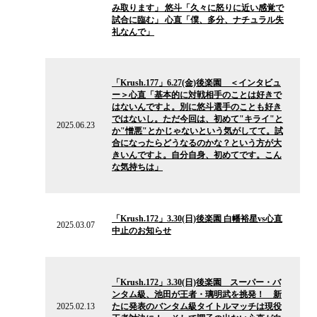
み取ります」 悠斗「久々に怒りに近い感覚で
試合に臨む」 心直「僕、多分、ナチュラル失
礼なんで」
2025.06.23
の
「Krush.177」6.27(金)後楽園 ＜インタビュ
ニ
ー＞心直「基本的に対戦相手のことは好きで
ュ
はないんですよ。別に悠斗選手のことも好き
ー
ではないし。ただ今回は、初めて"キライ"と
ス
2025.06.23
か"憎悪"とかじゃないという気がしてて。試
合になったらどうなるのかな？という方が大
きいんですよ。自分自身、初めてです。こん
な気持ちは」
2025.03.07
の
「Krush.172」3.30(日)後楽園 白幡裕星vs心直
ニ
2025.03.07
中止のお知らせ
ュ
ー
ス
2025.02.13
の
「Krush.172」3.30(日)後楽園 スーパー・バ
ニ
ンタム級、池田が王者・璃明武を挑発！ 新
ュ
2025.02.13
たに発表のバンタム級タイトルマッチは現役
ー