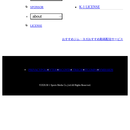
K-1 LICENSE
SPONSOR
about
LICENSE
おすすめジム・ヨガ
おすすめ動画配信サービス
PRIVACYPOLICY
TERMS
CONTACT
RECRUIT
COMPANY
MISSION
©2026.M-1 Sports Media Co.,Ltd.All Rights Reserved.