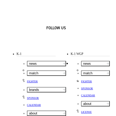
FOLLOW US
K-1
K-1 WGP
news
news
match
match
FIGHTER
FIGHTER
SPONSOR
brands
CALENDAR
SPONSOR
about
CALENDAR
LICENSE
about