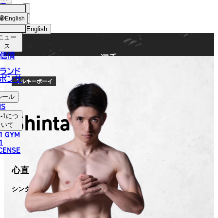
手
FIGHTER
ショッ
English
プ
English
ニュー
日本語
ス
信情
選手
English
ランド
ポンサ
한국어
ミルキーボーイ
ルール
中文（简体）
NS
Shinta
-1
につ
中文（繁體）
いて
1 GYM
ไทย
1
ICENSE
العربية
心直
シンタ