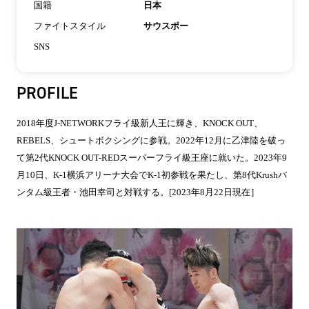
国籍
日本
ファイトスタイル
サウスポー
SNS
PROFILE
2018年度J-NETWORKフライ級新人王に輝き、KNOCK OUT、
REBELS、シュートボクシングに参戦。2022年12月に乙津陸を破っ
て第2代KNOCK OUT-REDスーパーフライ級王座に就いた。2023年9
月10日、K-1横浜アリーナ大会でK-1初参戦を果たし、第8代Krushバ
ンタム級王者・池田幸司と対戦する。[2023年8月22日現在］