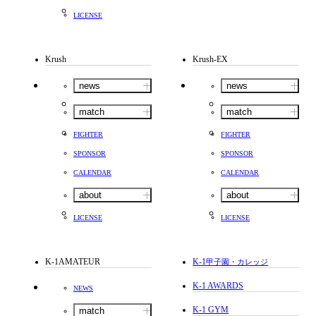
LICENSE
Krush
Krush-EX
news
news
match
match
FIGHTER
FIGHTER
SPONSOR
SPONSOR
CALENDAR
CALENDAR
about
about
LICENSE
LICENSE
K-1AMATEUR
K-1
甲子園・カレッジ
K-1 AWARDS
NEWS
K-1 GYM
match