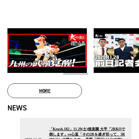
MORE
MOVIE LIST
NEWS
2025.11.28
の
「Krush.182」11.29(土)後楽園 大平「2RKOで
ニ
倒します」vs心直「その2Rを凌ぎ切って、3R
ュ