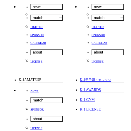
news
news
match
match
FIGHTER
FIGHTER
SPONSOR
SPONSOR
CALENDAR
CALENDAR
about
about
LICENSE
LICENSE
K-1AMATEUR
K-1
甲子園・カレッジ
K-1 AWARDS
NEWS
K-1 GYM
match
K-1 LICENSE
SPONSOR
about
LICENSE