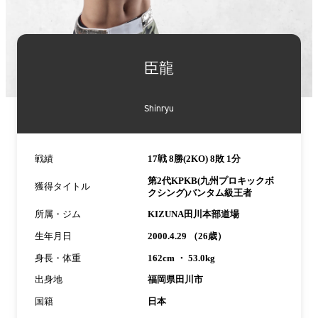
詳
細
臣龍
情
報
Shinryu
戦績
17戦 8勝(2KO) 8敗 1分
第2代KPKB(九州プロキックボ
獲得タイトル
クシング)バンタム級王者
所属・ジム
KIZUNA田川本部道場
生年月日
2000.4.29 （26歳）
身長・体重
162cm ・ 53.0kg
出身地
福岡県田川市
国籍
日本