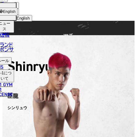
手
FIGHTER
ショッ
English
プ
English
ニュー
日本語
ス
信情
選手
English
ランド
ポンサ
한국어
Shinryu
ルール
中文（简体）
NS
-1
につ
中文（繁體）
いて
1 GYM
ไทย
1
ICENSE
臣龍
العربية
シンリュウ