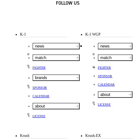
FOLLOW US
K-1
K-1 WGP
news
news
match
match
FIGHTER
FIGHTER
SPONSOR
brands
CALENDAR
SPONSOR
about
CALENDAR
LICENSE
about
LICENSE
Krush
Krush-EX