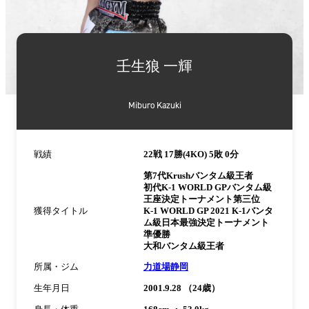
詳
細
壬生狼 一輝
情
報
Miburo Kazuki
戦績
22戦 17勝(4KO) 5敗 0分
第7代Krushバンタム級王者
初代K-1 WORLD GPバンタム級
王座決定トーナメント第三位
獲得タイトル
K-1 WORLD GP 2021 K-1バンタ
ム級日本最強決定トーナメント
準優勝
大和バンタム級王者
所属・ジム
力道場静岡
生年月日
2001.9.28 （24歳）