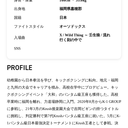
身長・体重
168cm ・ 53.0kg
出身地
福岡県嘉穂郡
国籍
日本
ファイトスタイル
オーソドックス
X / Wild Thing ～ 壬生狼 / 流れ
入場曲
行く刻の中で
SNS
PROFILE
幼稚園から日本拳法を学び、キックボクシングに転向。地元・福岡
と九州の大会でキャリアを積み、高校在学中にプロデビュー。キッ
クボクシングイベント「大和」のバンタム級王座も獲得した。高校
卒業時に福岡を離れ、力道場静岡に入門。2020年8月からK-1 GROUP
に参戦し、21年3月のKrush後楽園大会で吉岡ビギンの持つタイトル
に挑戦し、判定勝利で第7代Krushバンタム級王座に就いた。5月にK-
1バンタム級日本最強決定トーナメントにKrush王者として参戦。決