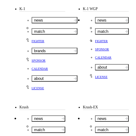
K-1
K-1 WGP
news
news
match
match
FIGHTER
FIGHTER
SPONSOR
brands
CALENDAR
SPONSOR
about
CALENDAR
LICENSE
about
LICENSE
Krush
Krush-EX
news
news
match
match