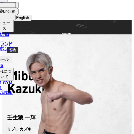
手
FIGHTER
ショッ
English
プ
English
ニュー
日本語
ス
信情
選手
English
ランド
ポンサ
한국어
邪狼
ルール
中文（简体）
NS
Miburo
-1
につ
中文（繁體）
いて
1 GYM
Kazuki
ไทย
1
ICENSE
العربية
壬生狼 一輝
ミブロ カズキ