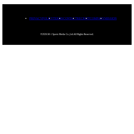
PRIVACYPOLICY
TERMS
CONTACT
RECRUIT
COMPANY
MISSION
©2026.M-1 Sports Media Co.,Ltd.All Rights Reserved.