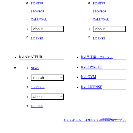
FIGHTER
FIGHTER
SPONSOR
SPONSOR
CALENDAR
CALENDAR
about
about
LICENSE
LICENSE
K-1AMATEUR
K-1
甲子園・カレッジ
K-1 AWARDS
NEWS
K-1 GYM
match
K-1 LICENSE
SPONSOR
about
LICENSE
おすすめジム・ヨガ
おすすめ動画配信サービス