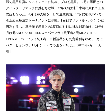
勝で黒田斗真の左ストレートに沈み、プロ初黒星。12月に黒田との
ダイレクトリマッチに挑むも敗戦。22年3月は池田幸司に敗れて王座
陥落となった。8月は峯大樹を下して連敗脱出。12月に初代K-1バン
タム級王座決定トーナメントに参戦。1回戦でサンベル・ババヤンに
勝利するも、準決勝で黒田との3度目の対戦に挑み判定負け。23年6
月は元KNOCK OUT-REDスーパーフライ級王者&元MUAY-THAI
OPENスーパーフライ級王者・白幡裕星から判定勝利を収め、8月に
パク・ヒョンウ、11月にKrushで心直をKOした。[2024年2月5日現
在］