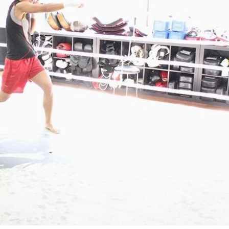
総合トップ
K-1 WGP
Krush
Krush-EX
K-1
アマチュ
K-1
甲子園・
K-1 AWAR
K-
1.SHOP
ズ
K-
（
1.SHOP
ト
ギャラリー（
ー）
ギャラリー（写
ギャラリー（動
K-1
（K
GYM
ム）
K-
（フ
1.CLUB
ブ）