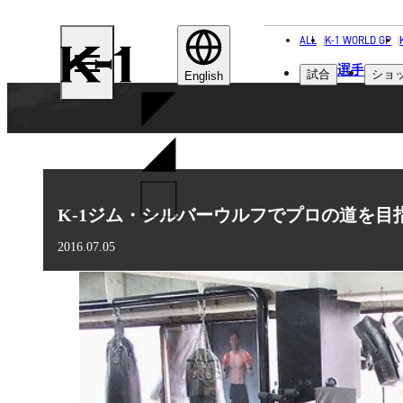
ALL
K-1 WORLD GP
K-
選手
試合
ショ
1
English
K-1ジム・シルバーウルフでプロの道を目
2016.07.05