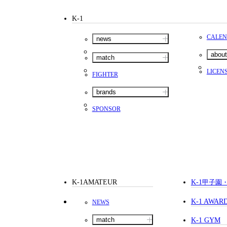
K-1
CALE
news
about
match
LICEN
FIGHTER
brands
SPONSOR
K-1AMATEUR
K-1
甲子園
K-1 AWAR
NEWS
match
K-1 GYM