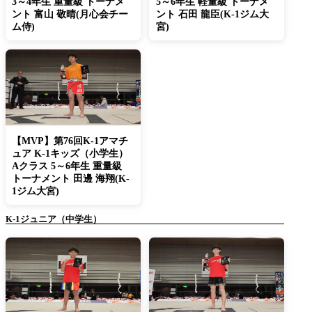
3～4年生 重量級 トーナメ
5～6年生 軽量級 トーナメ
ント 富山 敬晴(月心会チー
ント 石田 龍臣(K-1ジム大
ム侍)
宮)
【MVP】第76回K-1アマチ
ュア K-1キッズ（小学生）
Aクラス 5～6年生 重量級
トーナメント 田邊 海翔(K-
1ジム大宮)
K-1ジュニア（中学生）