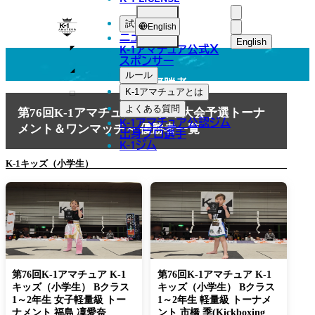
CHAMPION
K-
試合
English
ニュース
1
English
K-1アマチュア公式
X
スポンサー
日本語
ア
ルール
大会優勝者
マ
English
K-1アマチュアとは
よくある質問
チ
第76回K-1アマチュア～全日本大会予選トーナ
한국어
K-1アマチュア公認ジム
メント＆ワンマッチ～ 優勝者一覧
ュ
出身プロ選手
K-1ジム
中文（简体
ア
K-1キッズ（小学生）
中文（繁體
ไทย
العربية
第76回K-1アマチュア K-1
第76回K-1アマチュア K-1
キッズ（小学生） Bクラス
キッズ（小学生） Bクラス
1～2年生 女子軽量級 トー
1～2年生 軽量級 トーナメ
ナメント 福島 凜愛奈
ント 市橋 季(Kickboxing