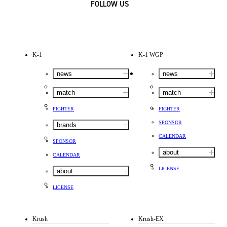
FOLLOW US
K-1
K-1 WGP
news
news
match
match
FIGHTER
FIGHTER
SPONSOR
brands
CALENDAR
SPONSOR
about
CALENDAR
LICENSE
about
LICENSE
Krush
Krush-EX