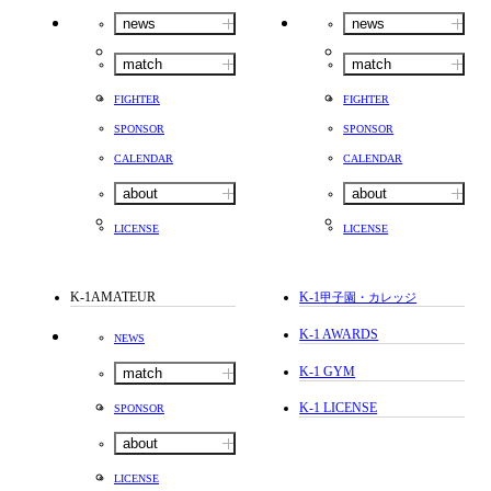
news
news
match
match
FIGHTER
FIGHTER
SPONSOR
SPONSOR
CALENDAR
CALENDAR
about
about
LICENSE
LICENSE
K-1AMATEUR
K-1
甲子園・カレッジ
K-1 AWARDS
NEWS
K-1 GYM
match
K-1 LICENSE
SPONSOR
about
LICENSE