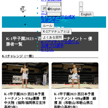
CHAMPION
K-
試合
English
ニュース
1
English
K-1アマチュア公式
X
スポンサー
日本語
ア
ルール
大会優勝者
マ
English
K-1アマチュアとは
よくある質問
チ
K-1甲子園2023～西日本予選トーナメント～ 優
한국어
K-1アマチュア公認ジム
勝者一覧
ュ
出身プロ選手
K-1ジム
中文（简体
ア
K-1チャレンジ（一般）
中文（繁體
ไทย
العربية
K-1甲子園2023 西日本予選
K-1甲子園2023 西日本予選
トーナメント-65kg優勝 野
トーナメント-60kg優勝 細
中大翔（福岡/福岡県立玄洋
濱 辰（和歌山/和歌山県立
高校3年）
和歌山高校1年）