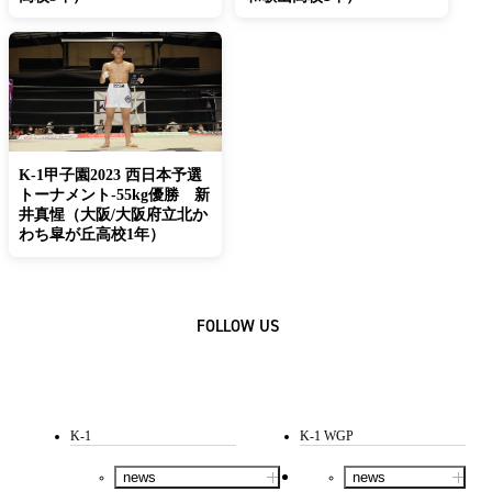
K-1甲子園2023 西日本予選
トーナメント-55kg優勝 新
井真惺（大阪/大阪府立北か
わち皐が丘高校1年）
FOLLOW US
K-1
K-1 WGP
news
news