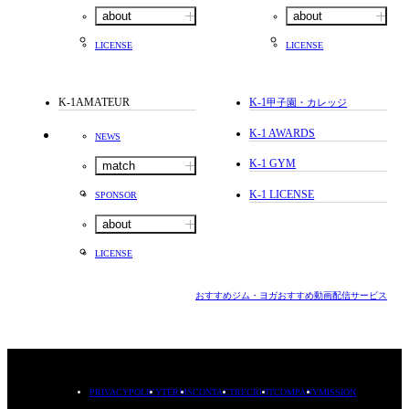
about
about
LICENSE
LICENSE
K-1AMATEUR
K-1
甲子園・カレッジ
K-1 AWARDS
NEWS
K-1 GYM
match
K-1 LICENSE
SPONSOR
about
LICENSE
おすすめジム・ヨガ
おすすめ動画配信サービス
PRIVACYPOLICY
TERMS
CONTACT
RECRUIT
COMPANY
MISSION