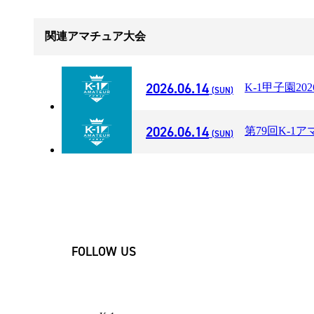
関連アマチュア大会
2026.06.14
K-1甲子園2
(SUN)
2026.06.14
第79回K-
(SUN)
一覧
X(JP)
X(アマチュア大会)
Instagram(JP)
FOLLOW US
TikTok(JP)
LINE(JP)
Youtube(JP)
Facebook(JP)
X(En)
Instagram(EN)