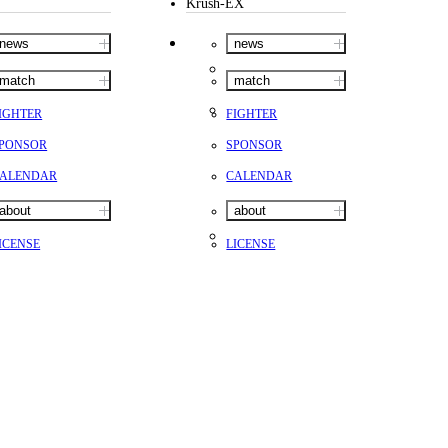
Krush-EX
news
news
match
match
IGHTER
FIGHTER
PONSOR
SPONSOR
ALENDAR
CALENDAR
about
about
ICENSE
LICENSE