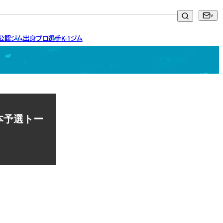
ア公認ジム
出身プロ選手
K-1ジム
日本予選トー