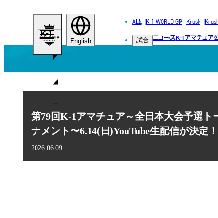
ALL
K-1 WORLD GP
Krush
Krus
K-
ニュース
K-1アマチュア
試合
1
English
ア
マ
チ
ュ
第79回K-1アマチュア～全日本大会予選トー
ア
ナメント〜6.14(日)YouTube生配信が決定！
2026.06.09