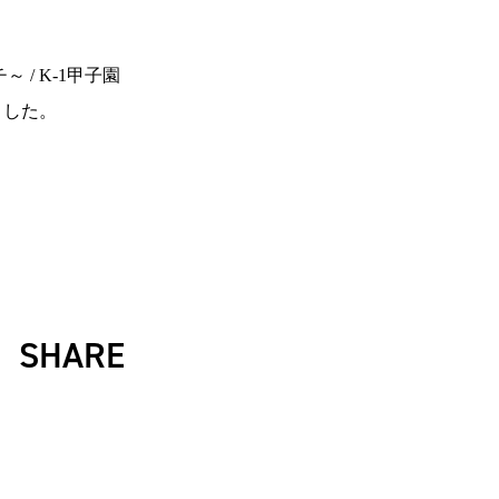
アとは
総合トップ
/ K-1甲子園
大会の
K-1 WGP
Krush
ました。
の出場
Krush-EX
K-1
アマチュア
方法
K-1
甲子園・カレッジ
K-1 AWARDS
K-
（グッ
1.SHOP
ズ）
K-
（チケッ
1.SHOP
ト）
K-1
（K-1ジ
認ジム
GYM
ム）
K-
（ファンクラ
ア公認
1.CLUB
ブ）
流れ
SHARE
ア公認