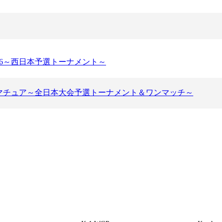
K-1アマチュアルー
ル
ルール動画
026～西日本予選トーナメント～
1アマチュア～全日本大会予選トーナメント＆ワンマッチ～