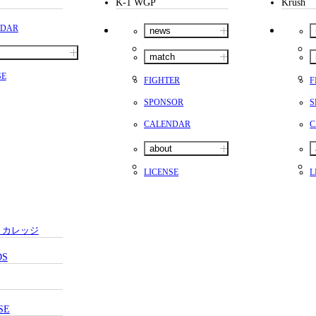
K-1 WGP
Krush
NDAR
news
match
SE
FIGHTER
F
SPONSOR
S
CALENDAR
C
about
LICENSE
L
・カレッジ
DS
SE