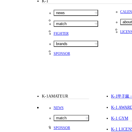
K-1
Youtube(EN)
Podcast(EN)
CALE
news
weibo(CH)
about
match
LICEN
FIGHTER
brands
SPONSOR
K-1AMATEUR
K-1
甲子園
K-1 AWAR
NEWS
match
K-1 GYM
SPONSOR
K-1 LICEN