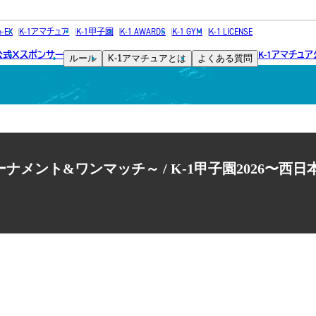
NEWS
h-EX
K-1アマチュア
K-1甲子園
K-1 AWARDS
K-1 GYM
K-1 LICENSE
公式
スポンサー
K-1アマチュ
X
ルール
K-1アマチュアとは
よくある質問
ニュース
ナメント&ワンマッチ～ / K-1甲子園2026〜西