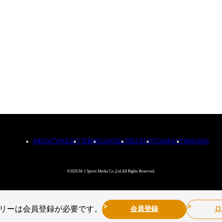
PRIVACYPOLICY
TERMS
CONTACT
RECRUIT
COMPANY
MISSION
©2026.M-1 Sports Media Co.,Ltd.All Rights Reserved.
リーは会員登録が必要です。
会員登録
ロ