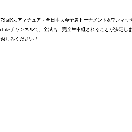
K-1
アマチュ
9回K-1アマチュア～全日本大会予選トーナメント&ワンマッチ～ 
K-
アマチュア
1
仕組み
ouTubeチャンネルで、全試合・完全生中継されることが決定し
全日本大会へ
条件
をお楽しみください！
プロへの昇格
アマチュア公
とは
K-1アマチュ
ジムの目的
公認手続きの
K-1アマチュ
ジム一覧
試合日程
試合結果・優勝者