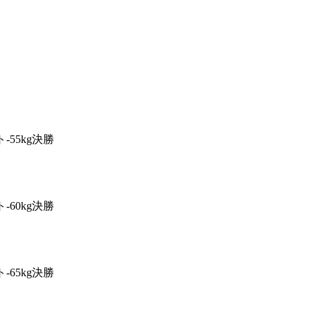
K-1
アマチュ
K-
アマチュア
1
仕組み
全日本大会へ
条件
プロへの昇格
-55kg決勝
アマチュア公
とは
K-1アマチュ
ジムの目的
公認手続きの
-60kg決勝
K-1アマチュ
ジム一覧
試合日程
試合結果・優勝者
-65kg決勝