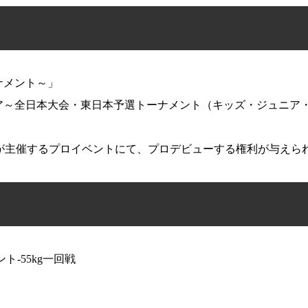
K-1アマチュアルー
ル
ルール動画
ーナメント～」
チュア～全日本大会・東日本予選トーナメント（キッズ・ジュニア
ROUPが主催するプロイベントにて、プロデビューする権利が与えら
ト-55kg一回戦