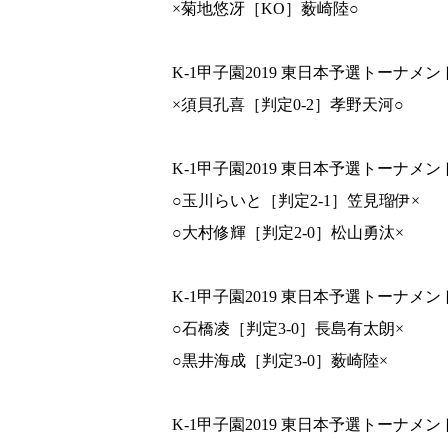
×菊地悠冴［KO］薮崎陸○
K-1甲子園2019 東日本予選トーナメント
×須貝孔喜［判定0-2］孝野天河○
K-1甲子園2019 東日本予選トーナメント
○玉川らいと［判定2-1］笠見瑠伊×
○大村修輝［判定2-0］松山勇汰×
K-1甲子園2019 東日本予選トーナメント
○石橋凌［判定3-0］長島有太朗×
○黒井海成［判定3-0］薮崎陸×
K-1甲子園2019 東日本予選トーナメント