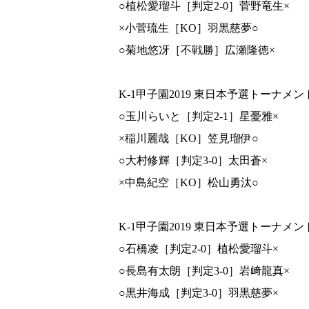
○植松愛瑠斗［判定2-0］菅野竜生×
×小菅琉生［KO］羽黒慈夢○
○菊地悠冴［不戦勝］広瀬隆徳×
K-1甲子園2019 東日本予選トーナメント
○玉川らいと［判定2-1］星憂雅×
×稲川麗哉［KO］笠見瑠伊○
○大村修輝［判定3-0］太田蒼×
×中島紀空［KO］松山勇汰○
K-1甲子園2019 東日本予選トーナメント
○石橋凌［判定2-0］植松愛瑠斗×
○長島有太朗［判定3-0］岩﨑龍真×
○黒井海成［判定3-0］羽黒慈夢×