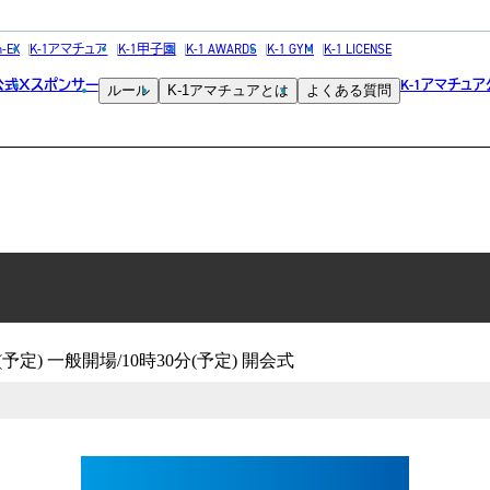
h-EX
K-1アマチュア
K-1甲子園
K-1 AWARDS
K-1 GYM
K-1 LICENSE
019～東日本予選トーナメ
公式
スポンサー
K-1アマチュ
X
ルール
K-1アマチュアとは
よくある質問
(予定) 一般開場/10時30分(予定) 開会式