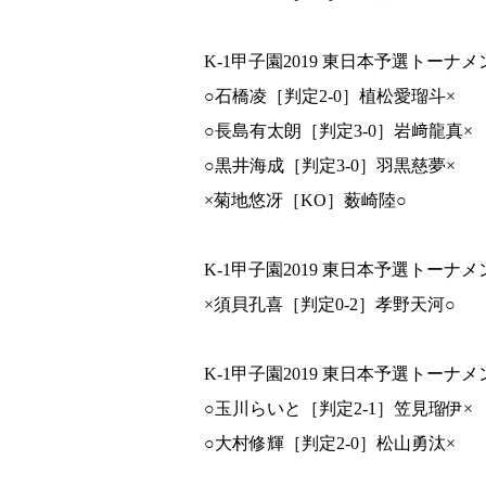
K-1甲子園2019 東日本予選トーナメ
○石橋凌［判定2-0］植松愛瑠斗×
○長島有太朗［判定3-0］岩﨑龍真×
○黒井海成［判定3-0］羽黒慈夢×
×菊地悠冴［KO］薮崎陸○
K-1甲子園2019 東日本予選トーナメン
×須貝孔喜［判定0-2］孝野天河○
K-1甲子園2019 東日本予選トーナメン
○玉川らいと［判定2-1］笠見瑠伊×
○大村修輝［判定2-0］松山勇汰×