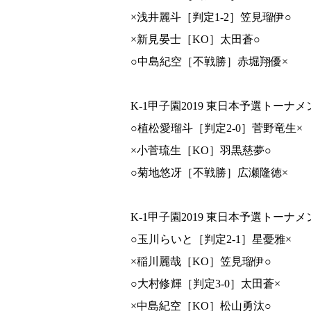
Youtube(EN)
×浅井麗斗［判定1-2］笠見瑠伊○
Podcast(EN)
weibo(CH)
×新見晏士［KO］太田蒼○
○中島紀空［不戦勝］赤堀翔優×
K-1甲子園2019 東日本予選トーナメン
○植松愛瑠斗［判定2-0］菅野竜生×
×小菅琉生［KO］羽黒慈夢○
○菊地悠冴［不戦勝］広瀬隆徳×
K-1甲子園2019 東日本予選トーナメ
○玉川らいと［判定2-1］星憂雅×
×稲川麗哉［KO］笠見瑠伊○
○大村修輝［判定3-0］太田蒼×
×中島紀空［KO］松山勇汰○