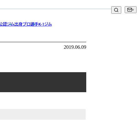
ント～
ア公認ジム
出身プロ選手
K-1ジム
2019.06.09