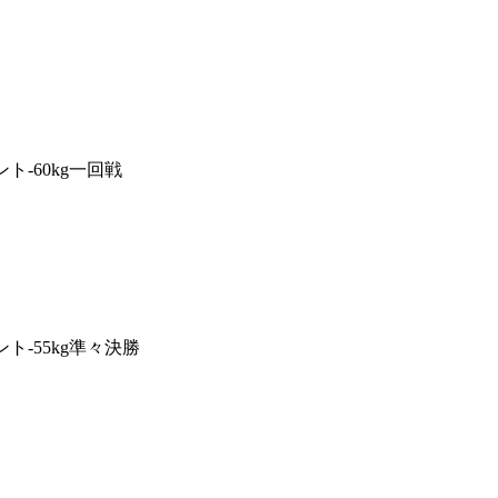
ト-60kg一回戦
ント-55kg準々決勝