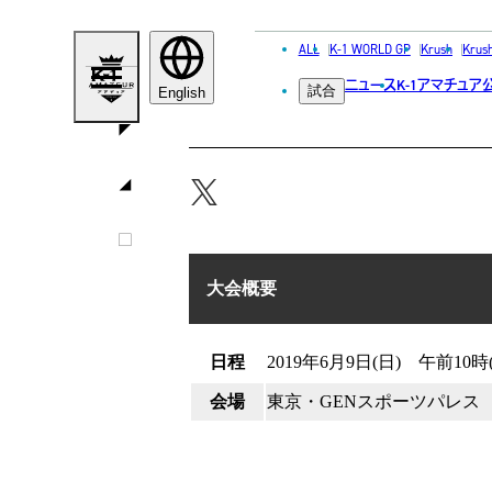
ALL
K-1 WORLD GP
Krush
Krus
K-1甲子園2
K-
ニュース
K-1アマチュア
試合
1
English
ア
マ
チ
ュ
ア
大会概要
日程
2019年6月9日(日) 午前10時
会場
東京・GENスポーツパレス