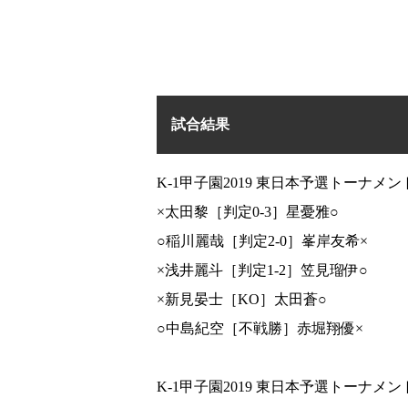
試合結果
K-1甲子園2019 東日本予選トーナメント
×太田黎［判定0-3］星憂雅○
○稲川麗哉［判定2-0］峯岸友希×
×浅井麗斗［判定1-2］笠見瑠伊○
×新見晏士［KO］太田蒼○
○中島紀空［不戦勝］赤堀翔優×
K-1甲子園2019 東日本予選トーナメント