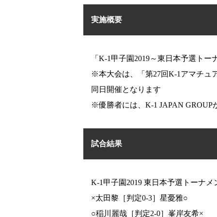
実施概要
「K-1甲子園2019～東日本予選ト
※本大会は、「第27回K-1アマ
同日開催となります
※優勝者には、K-1 JAPAN G
試合結果
一覧
X(JP)
X(アマチュア大会)
Instagram(JP)
TikTok(JP)
K-1甲子園2019 東日本予選トーナメン
LINE(JP)
Youtube(JP)
×太田黎［判定0-3］星憂雅○
Facebook(JP)
X(En)
○稲川麗哉［判定2-0］峯岸友希×
Instagram(EN)