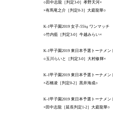
○田中志龍［判定3-0］孝野天河×
×有馬竜之介［判定0-3］大庭龍華○
K-1甲子園2019 女子-55㎏ ワンマッチ
○竹内藍［判定3-0］牛越みらい×
K-1甲子園2019 東日本予選トーナメント
○玉川らいと［判定3-0］大村修輝×
K-1甲子園2019 東日本予選トーナメント
×石橋凌［判定0-2］黒井海成○
K-1甲子園2019 東日本予選トーナメント
×田中志龍［延長判定1-2］大庭龍華○