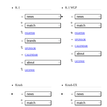
K-1
K-1 WGP
news
news
match
match
FIGHTER
FIGHTER
SPONSOR
brands
CALENDAR
SPONSOR
about
CALENDAR
LICENSE
about
LICENSE
Krush
Krush-EX
news
news
match
match