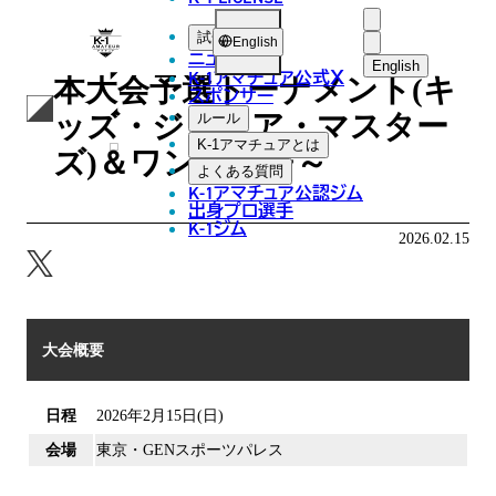
K-
試合
English
第77回K-1アマチュア～全日
ニュース
1
English
K-1アマチュア公式
X
本大会予選トーナメント(キ
スポンサー
日本語
ア
ッズ・ジュニア・マスター
ルール
マ
English
K-1アマチュアとは
ズ)＆ワンマッチ～
よくある質問
チ
한국어
K-1アマチュア公認ジム
ュ
出身プロ選手
K-1ジム
中文（简体
2026.02.15
ア
中文（繁體
ไทย
大会概要
العربية
日程
2026年2月15日(日)
会場
東京・GENスポーツパレス