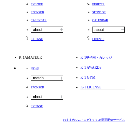
FIGHTER
FIGHTER
SPONSOR
SPONSOR
CALENDAR
CALENDAR
about
about
LICENSE
LICENSE
K-1AMATEUR
K-1
甲子園・カレッジ
K-1 AWARDS
NEWS
K-1 GYM
match
K-1 LICENSE
SPONSOR
about
LICENSE
おすすめジム・ヨガ
おすすめ動画配信サービス