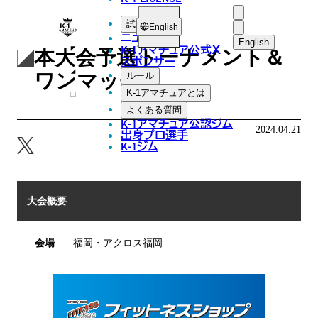
K-
試合
English
第63回K-1アマチュア～全日
ニュース
1
English
K-1アマチュア公式
X
本大会予選トーナメント＆
スポンサー
日本語
ア
ワンマッチ～
ルール
マ
English
K-1アマチュアとは
よくある質問
チ
한국어
K-1アマチュア公認ジム
2024.04.21
ュ
出身プロ選手
K-1ジム
中文（简体
ア
中文（繁體
ไทย
大会概要
العربية
会場
福岡・アクロス福岡