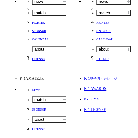
news
news
match
match
FIGHTER
FIGHTER
SPONSOR
SPONSOR
CALENDAR
CALENDAR
about
about
LICENSE
LICENSE
K-1AMATEUR
K-1
甲子園・カレッジ
K-1 AWARDS
NEWS
K-1 GYM
match
K-1 LICENSE
SPONSOR
about
LICENSE