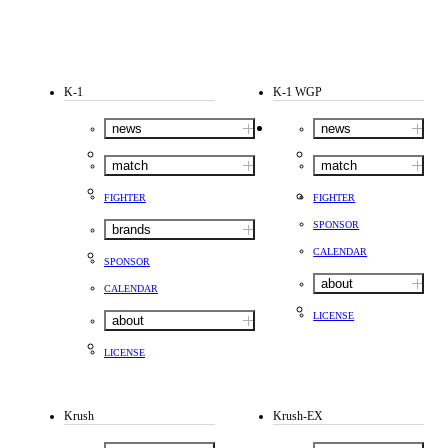
K-1
K-1 WGP
news
news
match
match
FIGHTER
FIGHTER
SPONSOR
brands
CALENDAR
SPONSOR
about
CALENDAR
LICENSE
about
LICENSE
Krush
Krush-EX