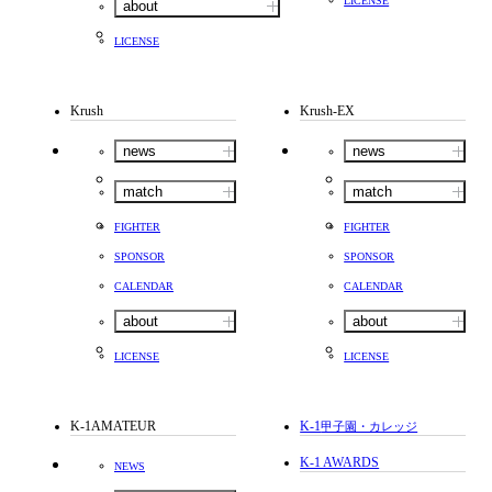
LICENSE
about
LICENSE
Krush
Krush-EX
news
news
match
match
FIGHTER
FIGHTER
SPONSOR
SPONSOR
CALENDAR
CALENDAR
about
about
LICENSE
LICENSE
K-1AMATEUR
K-1
甲子園・カレッジ
K-1 AWARDS
NEWS