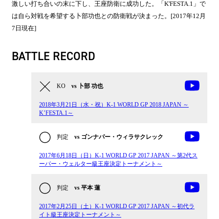
激しい打ち合いの末に下し、王座防衛に成功した。「K'FESTA.1」で
は自ら対戦を希望する卜部功也との防衛戦が決まった。[2017年12月
7日現在]
BATTLE RECORD
KO
vs 卜部 功也
2018年3月21日（水・祝）K-1 WORLD GP 2018 JAPAN ～
K’FESTA.1～
判定
vs ゴンナパー・ウィラサクレック
2017年6月18日（日）K-1 WORLD GP 2017 JAPAN ～第2代ス
ーパー・ウェルター級王座決定トーナメント～
判定
vs 平本 蓮
2017年2月25日（土）K-1 WORLD GP 2017 JAPAN ～初代ラ
イト級王座決定トーナメント～