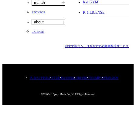
K-1 GYM
match
K-1 LICENSE
SPONSOR
about
LICENSE
おすすめジム・ヨガ
おすすめ動画配信サービス
PRIVACYPOLICY
TERMS
CONTACT
RECRUIT
COMPANY
MISSION
©2026.M-1 Sports Media Co.,Ltd.All Rights Reserved.