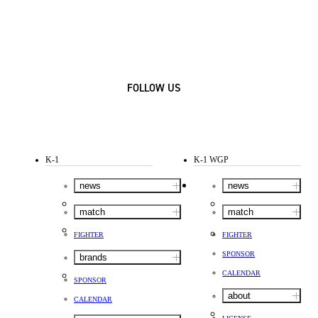
FOLLOW US
K-1
K-1 WGP
news
news
match
match
FIGHTER
FIGHTER
SPONSOR
brands
CALENDAR
SPONSOR
about
CALENDAR