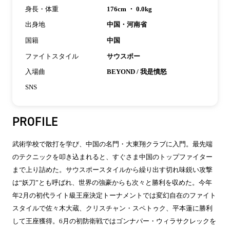
身長・体重
176cm ・ 0.0kg
出身地
中国・河南省
国籍
中国
ファイトスタイル
サウスポー
入場曲
BEYOND / 我是憤怒
SNS
PROFILE
武術学校で散打を学び、中国の名門・大東翔クラブに入門。最先端
のテクニックを叩き込まれると、すぐさま中国のトップファイター
まで上り詰めた。サウスポースタイルから繰り出す切れ味鋭い攻撃
は“妖刀”とも呼ばれ、世界の強豪からも次々と勝利を収めた。今年
年2月の初代ライト級王座決定トーナメントでは変幻自在のファイト
スタイルで佐々木大蔵、クリスチャン・スペトゥク、平本蓮に勝利
して王座獲得。6月の初防衛戦ではゴンナパー・ウィラサクレックを