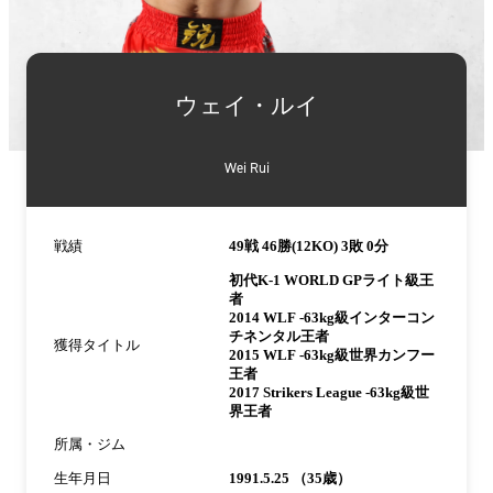
詳
細
ウェイ・ルイ
情
報
Wei Rui
戦績
49戦 46勝(12KO) 3敗 0分
初代K-1 WORLD GPライト級王
者
2014 WLF -63kg級インターコン
チネンタル王者
獲得タイトル
2015 WLF -63kg級世界カンフー
王者
2017 Strikers League -63kg級世
界王者
所属・ジム
生年月日
1991.5.25 （35歳）