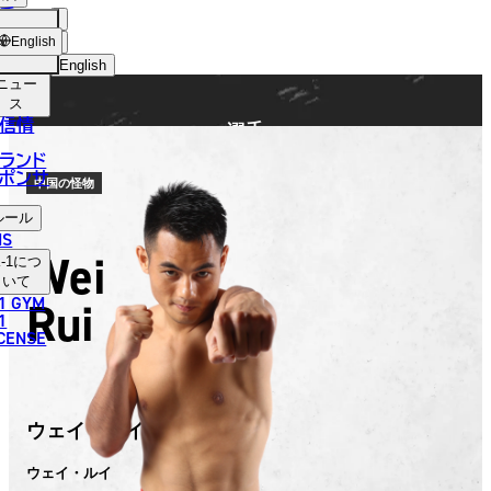
手
FIGHTER
ショッ
English
プ
English
ニュー
日本語
ス
信情
選手
English
ランド
ポンサ
한국어
中国の怪物
ルール
中文（简体）
NS
Wei
-1
につ
中文（繁體）
いて
1 GYM
Rui
ไทย
1
ICENSE
العربية
ウェイ・ルイ
ウェイ・ルイ