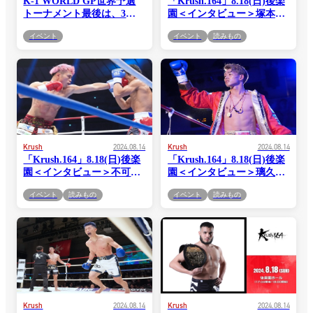
K-1 WORLD GP世界予選
「Krush.164」8.18(日)後楽
トーナメント最後は、3人
園＜インタビュー＞塚本拓
のレジェンドが激突する最
真「今は言わないすけど、
イベント
イベント
読みもの
激戦区に！＝8.24ブラジル
今回勝って、リングの上か
らケンカを売りたい相手が
1人いるんですよ。だから
しっかり勝って、お客さん
とか運営の方々がいる前
で、自分の口で言おうと思
ってます」
Krush
2024.08.14
Krush
2024.08.14
「Krush.164」8.18(日)後楽
「Krush.164」8.18(日)後楽
園＜インタビュー＞不可思
園＜インタビュー＞璃久
「後楽園の雰囲気は好きな
「今回は結果が一番大事な
イベント
読みもの
イベント
読みもの
んですよ。後楽園にしかな
んで。でないと、10月のK-
い雰囲気というものがある
1大阪大会も出られない
ので。その後楽園を、今回
し」
は熱くさせる自信がありま
す」
Krush
2024.08.14
Krush
2024.08.14