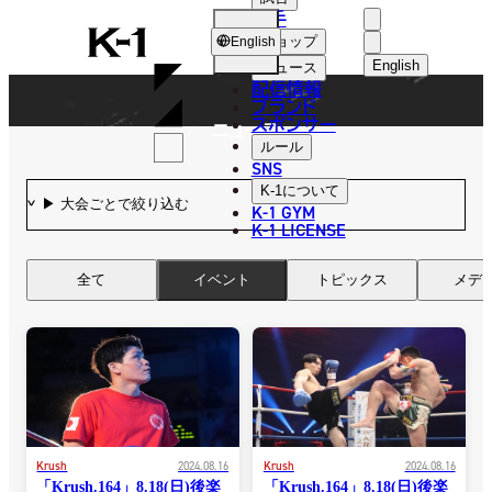
選手
NEWS
K-
ショップ
English
1
English
ニュース
配信情報
日本語
ブランド
スポンサー
ニュース
English
ルール
SNS
한국어
K-1
について
K-1 GYM
中文（简体
K-1 LICENSE
中文（繁體
全て
イベント
トピックス
メデ
ไทย
العربية
Krush
2024.08.16
Krush
2024.08.16
「Krush.164」8.18(日)後楽
「Krush.164」8.18(日)後楽