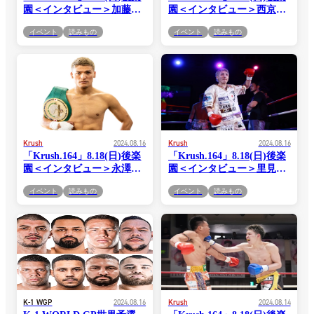
園＜インタビュー＞加藤港
園＜インタビュー＞西京佑
「やっぱり僕が求められて
馬「試合自体、2年空いち
イベント
読みもの
イベント
読みもの
るのはKOだと思うので、
ゃって、その分を早く取り
倒したいですね。あと、自
戻さないとっていうのはあ
分でも競って勝った記憶が
るので、この試合で勝ち方
あんまりないので、勝つな
もこだわっていきたい」
ら自分のパターンにハメて
ワンサイドで、というイメ
ージはあります」
Krush
2024.08.16
Krush
2024.08.16
「Krush.164」8.18(日)後楽
「Krush.164」8.18(日)後楽
園＜インタビュー＞永澤サ
園＜インタビュー＞里見柚
ムエル聖光「15年間格闘技
己「一度ベルトを獲った人
イベント
読みもの
イベント
読みもの
をやってきて、もう引退か
間として、今回も外敵です
もしれないなって思った時
し、相手からしたらオイシ
に、やっと第2の格闘人生
イ試合だと思ってるかもし
というか、Krushに来れ
れないですけど、速攻で終
て、これも絶対何かの縁だ
わらせて、また下から這い
と思ってるので、絶対この
上がってきてもらおうかな
試合でインパクトを残しま
って思ってます」
す」
K-1 WGP
2024.08.16
Krush
2024.08.14