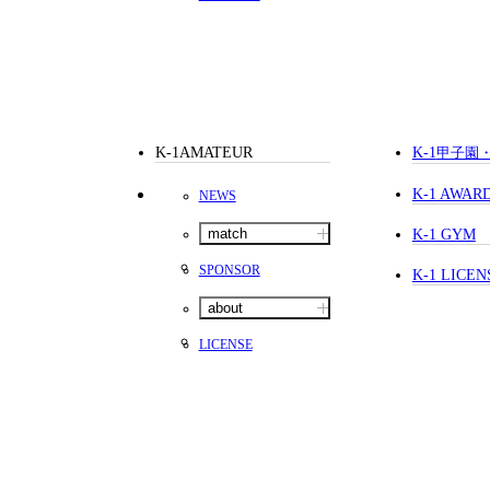
K-1AMATEUR
K-1
甲子園
K-1 AWAR
NEWS
match
K-1 GYM
SPONSOR
K-1 LICEN
about
LICENSE