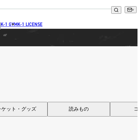
K-1 GYM
K-1 LICENSE
一覧
X(JP)
X(Krush)
X(アマチュア大会)
ア
Instagram(JP)
カレッジ
TikTok(JP)
DS
LINE(JP)
（グッ
Youtube(JP)
）
Facebook(JP)
チケッ
X(En)
チケット・グッズ
読みもの
コ
）
Instagram(EN)
ポスタ
Youtube(EN)
Podcast(EN)
真）
weibo(CH)
画）
Official site(EN)
-1ジ