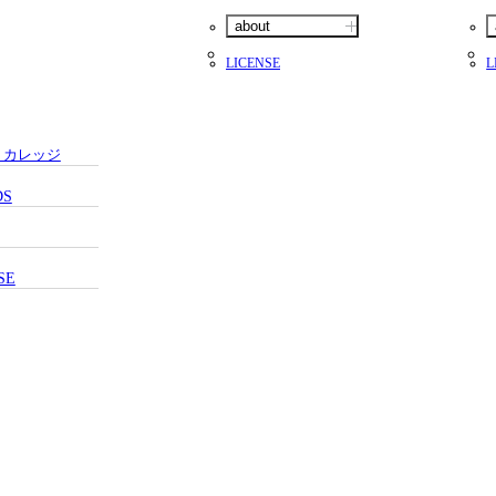
グッズ
about
LICENSE
L
全て
イベント
トピックス
メディア
・カレッジ
チケット・グッズ
読みもの
コラム
DS
SE