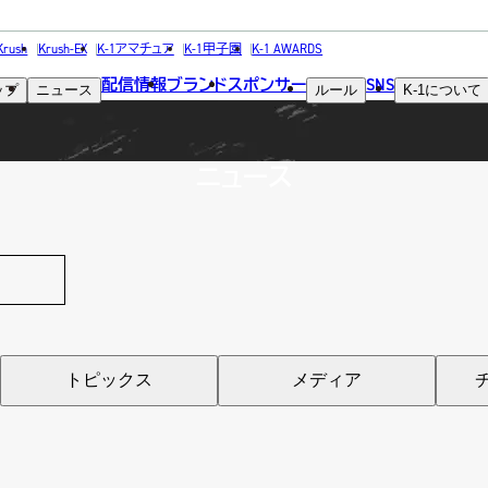
NEWS
Krush
Krush-EX
K-1アマチュア
K-1甲子園
K-1 AWARDS
配信情報
ブランド
スポンサー
SNS
ップ
ニュース
ルール
K-1
について
ニュース
総合トップ
K-1 WGP
Krush
Krush-EX
K-1
アマチュ
K-1
甲子園・
K-1 AWAR
K-
1.SHOP
ズ
K-
（
トピックス
メディア
1.SHOP
ト
ギャラリー（
ー）
ギャラリー（写
ギャラリー（動
K-1
（K