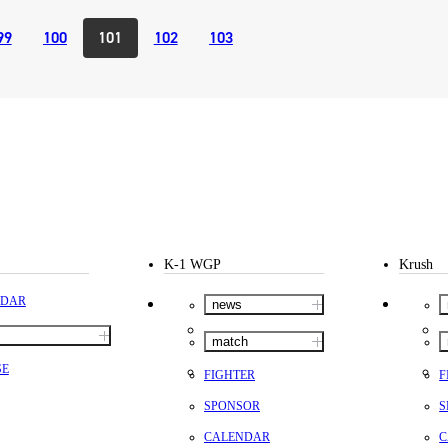
GYM
ム）
K-
（フ
99
100
101
102
103
1.CLUB
ブ）
K-1 WGP
ル
Krush公式
Krush-EX
ル
K-1アマチュ
ル
K-1甲子園・
ルール
K-1 WGP
Krush
NDAR
news
試合日程
match
試合結果
SE
FIGHTER
F
SPONSOR
S
CALENDAR
C
チケット