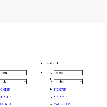
ァンクラ
K-1
の理念
K-1
とは
K-1 WGP
とは
Krush
とは
Krush-EX
とは
K-1
アマチュアとは
公式ルー
K-
甲子園・カレッジ
1
とは
ルール
K-1 AWARDS
とは
公式ルー
■ ガールズ
ガールズ一
アルー
覧
K-
ガール
カレッジ
1
ズ
Krush-EX
Krush
ガー
ルズ
news
news
match
match
IGHTER
FIGHTER
PONSOR
SPONSOR
ALENDAR
CALENDAR