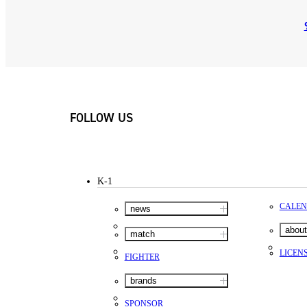
FOLLOW US
K-1
CALE
news
about
match
LICEN
FIGHTER
brands
SPONSOR