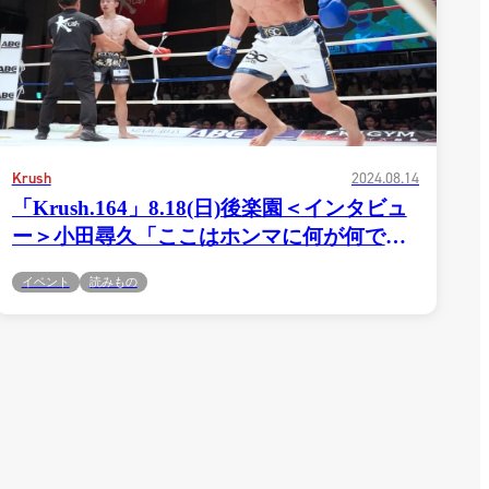
）
Facebook(JP)
チケッ
X(En)
）
Instagram(EN)
ポスタ
Youtube(EN)
Podcast(EN)
真）
weibo(CH)
画）
Official site(EN)
-1ジ
ァンクラ
Krush
2024.08.14
「Krush.164」8.18(日)後楽園＜インタビュ
Krush
とは
ー＞小田尋久「ここはホンマに何が何でも
■ ガールズ
Krush
ガー
ぶっ倒して、10月、あの5人の中の誰が来て
ルズ
イベント
読みもの
ルール
もぶっ倒せるように、やってやりたいなと
思ってます」