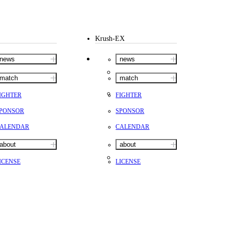
Krush-EX
news
news
match
match
IGHTER
FIGHTER
PONSOR
SPONSOR
ALENDAR
CALENDAR
about
about
ICENSE
LICENSE