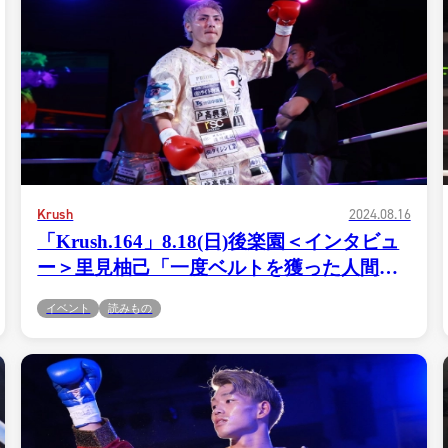
Krush
2024.08.16
「Krush.164」8.18(日)後楽園＜インタビュ
ー＞里見柚己「一度ベルトを獲った人間と
して、今回も外敵ですし、相手からしたら
イベント
読みもの
オイシイ試合だと思ってるかもしれないで
総合トップ
すけど、速攻で終わらせて、また下から這
K-1 WGP
Krush
い上がってきてもらおうかなって思ってま
Krush-EX
す」
K-1
アマチュ
K-1
甲子園・
K-1 AWAR
K-