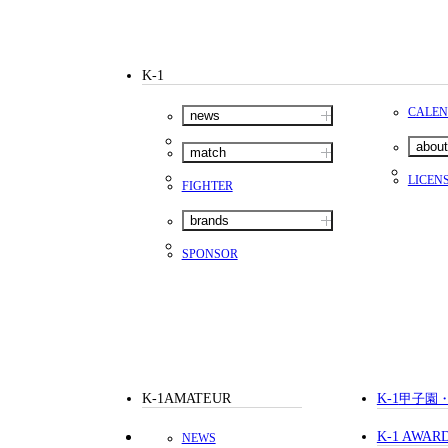
K-1
CALE
news
about
match
LICEN
FIGHTER
brands
SPONSOR
K-1AMATEUR
K-1
甲子園
K-1 AWAR
NEWS