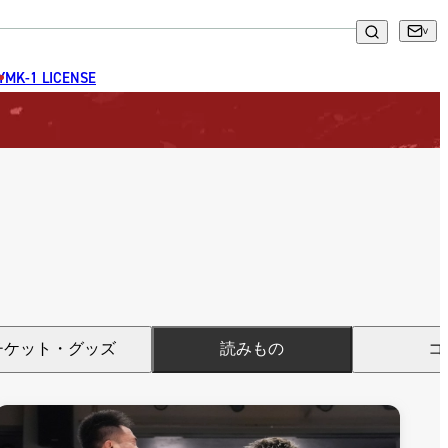
GYM
K-1 LICENSE
チケット・グッズ
読みもの
コ