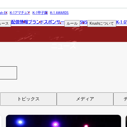
NEWS
sh-EX
K-1アマチュア
K-1甲子園
K-1 AWARDS
配信情報
ブランド
スポンサー
SNS
K-1 
ュース
ルール
Krush
について
ニュース
トピックス
メディア