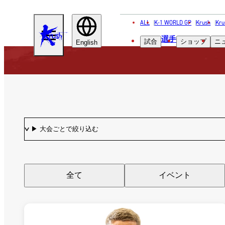
ALL
K-1 WORLD GP
Krush
Kru
KRUSH
選手
試合
ショップ
ニ
English
全て
イベント