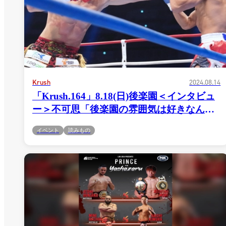
Krush
2024.08.14
「Krush.164」8.18(日)後楽園＜インタビュ
ー＞不可思「後楽園の雰囲気は好きなんで
すよ。後楽園にしかない雰囲気というもの
イベント
読みもの
があるので。その後楽園を、今回は熱くさ
せる自信があります」