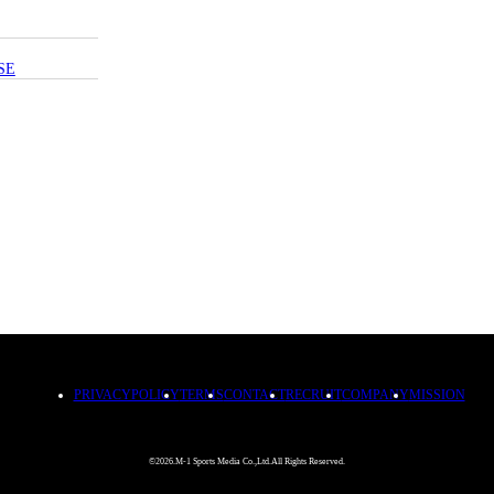
SE
PRIVACYPOLICY
TERMS
CONTACT
RECRUIT
COMPANY
MISSION
©2026.M-1 Sports Media Co.,Ltd.All Rights Reserved.