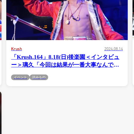
1.SHOP
ズ
K-
（
1.SHOP
ト
ギャラリー（
ー）
ギャラリー（写
ギャラリー（動
K-1
（K
GYM
ム）
K-
（フ
Krush
2024.08.14
1.CLUB
ブ）
「Krush.164」8.18(日)後楽園＜インタビュ
ー＞璃久「今回は結果が一番大事なんで。
でないと、10月のK-1大阪大会も出られな
イベント
読みもの
Krush公式
いし」