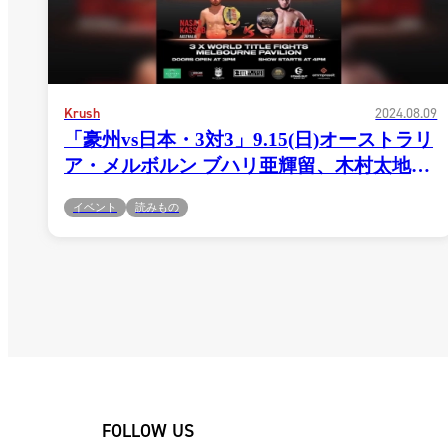
Krush
2024.08.09
「豪州vs日本・3対3」9.15(日)オーストラリ
ア・メルボルン ブハリ亜輝留、木村太地、
夜叉猿のIKBFトリプルタイトルマッチが決
イベント
読みもの
定！
FOLLOW US