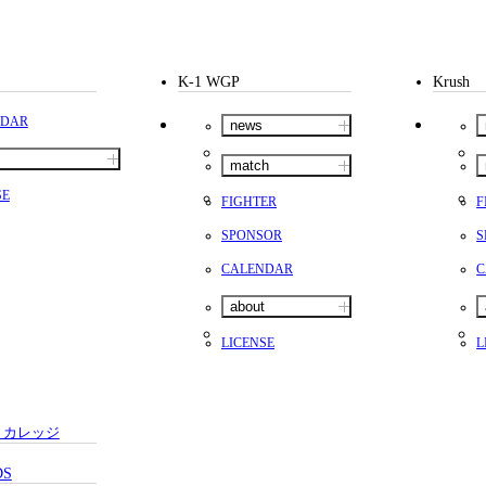
K-1 WGP
Krush
NDAR
news
match
SE
FIGHTER
F
SPONSOR
S
CALENDAR
C
about
LICENSE
L
・カレッジ
DS