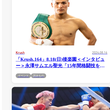
Krush
2024.08.16
「Krush.164」8.18(日)後楽園＜インタビュ
ー＞永澤サムエル聖光「15年間格闘技をや
ってきて、もう引退かもしれないなって思
イベント
読みもの
った時に、やっと第2の格闘人生というか、
Krushに来れて、これも絶対何かの縁だと
思ってるので、絶対この試合でインパクト
を残します」