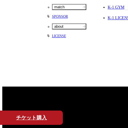
match
K-1 GYM
SPONSOR
K-1 LICEN
about
LICENSE
チケット
購入