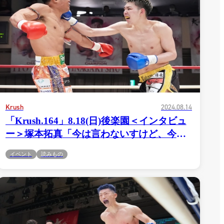
Krush
2024.08.14
「Krush.164」8.18(日)後楽園＜インタビュ
ー＞塚本拓真「今は言わないすけど、今回
勝って、リングの上からケンカを売りたい
イベント
読みもの
相手が1人いるんですよ。だからしっかり勝
一覧
って、お客さんとか運営の方々がいる前
X(JP)
X(Krush)
で、自分の口で言おうと思ってます」
X(アマチュア大会)
ア
Instagram(JP)
カレッジ
TikTok(JP)
DS
LINE(JP)
（グッ
Youtube(JP)