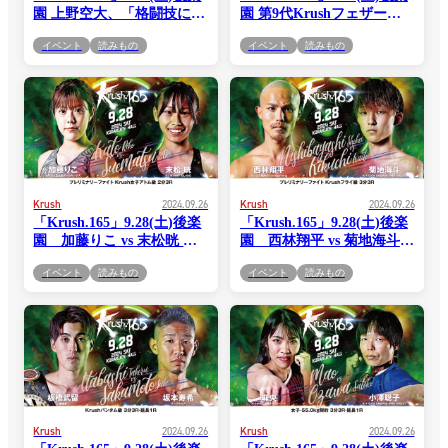
園 上野空大、「格闘技に
園 第9代Krushフェザー級
100％はないと言われます
王座決定トーナメント決勝
イベント
読みもの
イベント
読みもの
けど、今の自分は100％勝
戦 石田龍大「しっかりレベ
てると思っています」とゴ
ルの差を見せつけられるよ
ンナパー・ウィラサクレッ
うな試合をしたい」 橋本雷
ク攻略に自信!!
汰「明日は僕がチャンピオ
ンになって、メインイベン
トぶちかます」
Krush
2024.09.26
Krush
2024.09.26
「Krush.165」9.28(土)後楽
「Krush.165」9.28(土)後楽
園 加藤りこ vs 末松晄 コ
園 西林翔平 vs 菊地海斗
メント公開！「久しぶりの
コメント公開！「プレリミ
イベント
読みもの
イベント
読みもの
試合になりますが、強くな
ナリーファイトから会場を
った姿を見せる」(加
盛り上げる」(西林)vs「誰
藤)vs「とにかく"楽しむ"と
もが驚く派手なKOをした
いうテーマで試合すれば、
い」(菊地)
3R以内に倒せると思うので
楽しみたい」(末松)
Krush
2024.09.26
Krush
2024.09.26