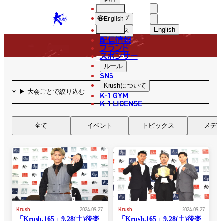
選手
NEWS
KRUSH
ショップ
English
English
ニュース
配信情報
日本語
ブランド
スポンサー
ニュース
English
ルール
SNS
한국어
Krush
について
K-1 GYM
中文（简体
K-1 LICENSE
中文（繁體
全て
イベント
トピックス
メデ
ไทย
العربية
Krush
2024.09.27
Krush
2024.09.27
「Krush.165」9.28(土)後楽
「Krush.165」9.28(土)後楽