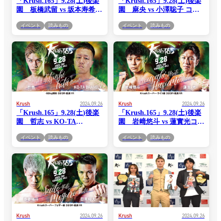
「Krush.165」9.28(土)後楽
「Krush.165」9.28(土)後楽
園 板橋武留 vs 坂本寿希
園 麻央 vs 小澤聡子 コメ
コメント公開！「盛り上げ
ント公開！「蹴りもパンチ
イベント
読みもの
イベント
読みもの
てKOしたい」(板
もどっちもできることをア
橋)vs「KO勝ち目指してが
ピールしたい」(麻
んばります」(坂本)
央)vs「試合はいつもとても
緊張するので、おざまるコ
ールでエールをお願い致し
ます」(小澤)
Krush
2024.09.26
Krush
2024.09.26
「Krush.165」9.28(土)後楽
「Krush.165」9.28(土)後楽
園 哲志 vs KO-TA
園 岩﨑悠斗 vs 蓮實光コメ
BRAVELY コメント公開！
ント公開！「フィジカル・
イベント
読みもの
イベント
読みもの
「代打を引き受けた覚悟あ
テクニックを1から見直し
る闘いを見せたい」(哲
た」(岩﨑)vs「スピード・
志)vs「一方的な展開で九州
パワーを1年かけて見直
からヤバい奴が来たと思わ
し、磨きをかけてきた」(蓮
せる」(KO-TA)
實)
Krush
2024.09.26
Krush
2024.09.26