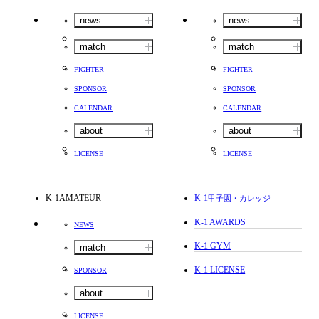
news
news
match
match
FIGHTER
FIGHTER
SPONSOR
SPONSOR
CALENDAR
CALENDAR
about
about
LICENSE
LICENSE
K-1AMATEUR
K-1
甲子園・カレッジ
K-1 AWARDS
NEWS
K-1 GYM
match
K-1 LICENSE
SPONSOR
about
LICENSE