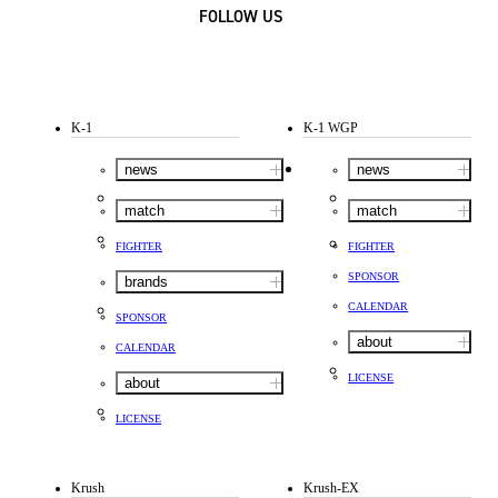
FOLLOW US
K-1
K-1 WGP
news
news
match
match
FIGHTER
FIGHTER
SPONSOR
brands
CALENDAR
SPONSOR
about
CALENDAR
LICENSE
about
LICENSE
Krush
Krush-EX