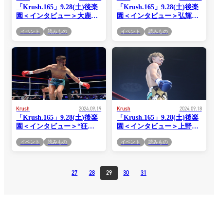
「Krush.165」9.28(土)後楽
「Krush.165」9.28(土)後楽
園＜インタビュー＞大鹿統
園＜インタビュー＞弘輝
毅「スーパー・バンタム級
「今回は戦略がない分、自
イベント
読みもの
イベント
読みもの
が今、強い選手が一番揃っ
分が強くなることだけに集
ている、最高峰の階級じゃ
中してきたんで、リングに
ないですか。璃明武さんが
立ったらどうなるか分から
チャンピオンだからという
ないんですよ。いきなり殴
のは考えず、強いヤツとや
り合いするかもしれんし、
りたいという気持ちで階級
アウトボクシングするかも
を上げた」
しれんし」
Krush
2024.09.19
Krush
2024.09.18
「Krush.165」9.28(土)後楽
「Krush.165」9.28(土)後楽
園＜インタビュー＞“狂
園＜インタビュー＞上野空
拳”竹内裕二「いい“作
大「北海道を拠点として、
イベント
読みもの
イベント
読みもの
品”になると思いますよ。
全国区で活躍している選手
弘輝と俺なら。今の選手た
って他にいなくて、北海道
ちがみんなテクニックとか
にいても強くなれるんだぞ
レベル高いのは知ってるん
ということを、下の世代の
27
28
29
30
31
です。でも、俺たちならテ
子供たちにも見せられる試
クニックとかじゃない何か
合にしたい」
を見せられる」