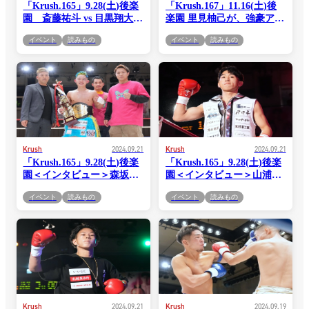
「Krush.165」9.28(土)後楽
「Krush.167」11.16(土)後
園 斎藤祐斗 vs 目黒翔大コ
楽園 里見柚己が、強豪アー
メント公開！「一撃必殺の
ロン・クラークと7年ぶり
イベント
読みもの
イベント
読みもの
カミソリキックで仕留めた
の国際戦！ Krush女子2大
いと思います」(斎
王者、松谷綺＆池内紀子が
藤)vs「リニューアルした零
揃い踏みで海外の強豪を迎
距離殺法をとくとご覧あ
撃へ!! 女子ボクシング・
れ！」(目黒)
木村萌那が本戦でKrushデ
ビュー!!
Krush
2024.09.21
Krush
2024.09.21
「Krush.165」9.28(土)後楽
「Krush.165」9.28(土)後楽
園＜インタビュー＞森坂陸
園＜インタビュー＞山浦力
「僕の人生は格闘技しかな
也「この試合は今後の格闘
イベント
読みもの
イベント
読みもの
いと思ってきたし、格闘技
技人生においてすごく大事
のおかげで自分という人間
な試合だと思っていて、本
が出来上がった。本当に格
当にこの試合にかける思い
闘技に対しては感謝してま
はものすごく強いので、そ
すし、格闘家でよかったな
こを見てもらいたい」
と思ってます」
Krush
2024.09.21
Krush
2024.09.19