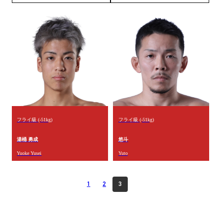
フライ級 (-51kg)
フライ級 (-51kg)
湯桶 勇成
悠斗
Yuoke Yusei
Yuto
1
2
3