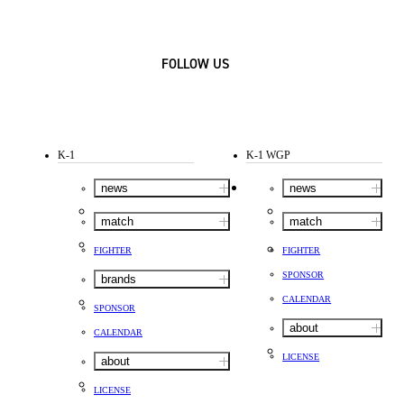
FOLLOW US
K-1
K-1 WGP
news
news
match
match
FIGHTER
FIGHTER
SPONSOR
brands
CALENDAR
SPONSOR
about
CALENDAR
LICENSE
about
LICENSE