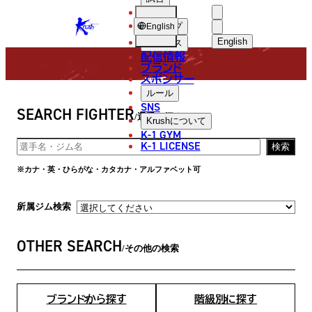
選手
FIGHTER
KRUSH
ショップ
English
English
ニュース
配信情報
日本語
ブランド
スポンサー
選手
English
ルール
SNS
SEARCH FIGHTER
한국어
選手を探す
Krush
について
K-1 GYM
中文（简体
K-1 LICENSE
検索
中文（繁體
※カナ・英・ひらがな・カタカナ・アルファベット可
ไทย
所属ジム検索
العربية
OTHER SEARCH
その他の検索
ブランドから探す
階級別に探す