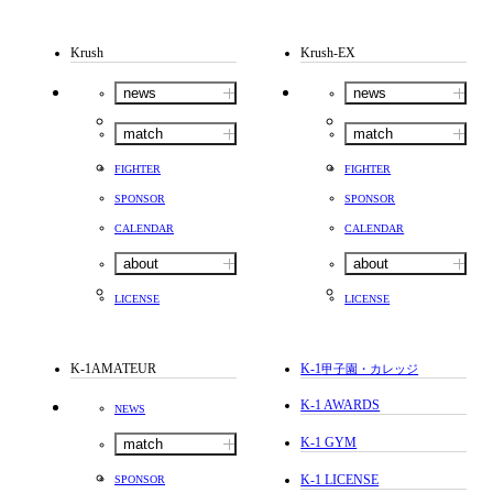
Krush
Krush-EX
news
news
match
match
FIGHTER
FIGHTER
SPONSOR
SPONSOR
CALENDAR
CALENDAR
about
about
LICENSE
LICENSE
K-1AMATEUR
K-1
甲子園・カレッジ
K-1 AWARDS
NEWS
K-1 GYM
match
K-1 LICENSE
SPONSOR