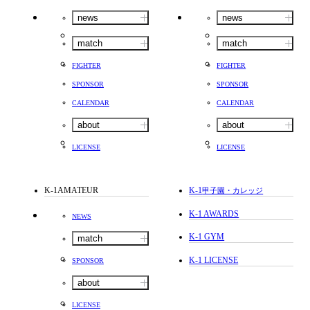
news
news
match
match
FIGHTER
FIGHTER
SPONSOR
SPONSOR
CALENDAR
CALENDAR
about
about
LICENSE
LICENSE
K-1AMATEUR
K-1
甲子園・カレッジ
K-1 AWARDS
NEWS
K-1 GYM
match
K-1 LICENSE
SPONSOR
about
LICENSE