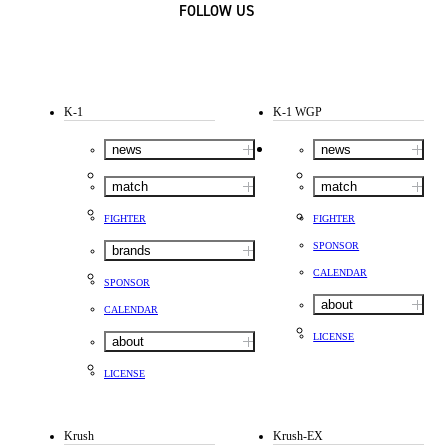
FOLLOW US
K-1
K-1 WGP
news
news
match
match
FIGHTER
FIGHTER
SPONSOR
brands
CALENDAR
SPONSOR
about
CALENDAR
LICENSE
about
LICENSE
Krush
Krush-EX