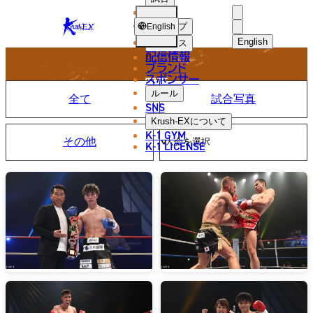
選手
PHOTO
KRUSH-
ショップ
English
EX
English
ニュース
配信情報
日本語
ブランド
スポンサー
写真
English
ルール
全て
試合写真
SNS
한국어
Krush-EX
について
K-1 GYM
その他
中文（简体
K-1 LICENSE
中文（繁體
ไทย
العربية