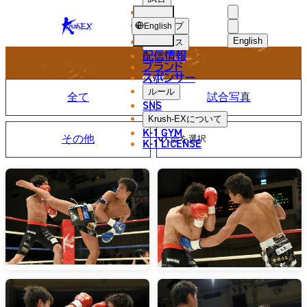
選手
PHOTO
KRUSH-
ショップ
English
EX
English
ニュース
配信情報
日本語
ブランド
スポンサー
写真
English
ルール
全て
試合写真
SNS
한국어
Krush-EX
について
K-1 GYM
その他
中文（简体
K-1 LICENSE
中文（繁體
ไทย
العربية