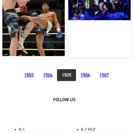
1503
1504
1505
1506
1507
FOLLOW US
K-1
K-1 WGP