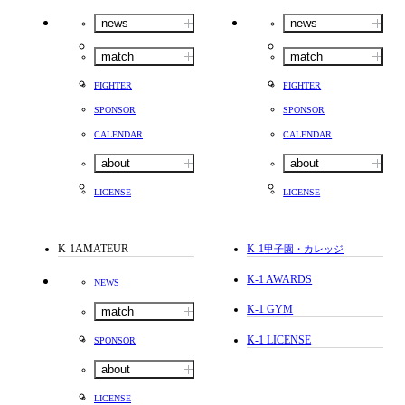
news
news
match
match
FIGHTER
FIGHTER
SPONSOR
SPONSOR
CALENDAR
CALENDAR
about
about
LICENSE
LICENSE
K-1AMATEUR
K-1
甲子園・カレッジ
K-1 AWARDS
NEWS
K-1 GYM
match
K-1 LICENSE
SPONSOR
about
LICENSE