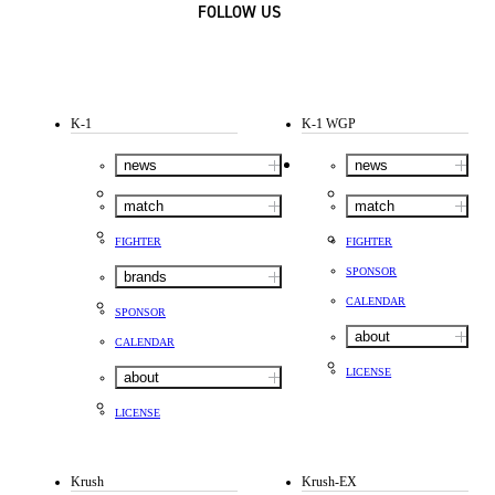
FOLLOW US
K-1
K-1 WGP
news
news
match
match
FIGHTER
FIGHTER
SPONSOR
brands
CALENDAR
SPONSOR
about
CALENDAR
LICENSE
about
LICENSE
Krush
Krush-EX