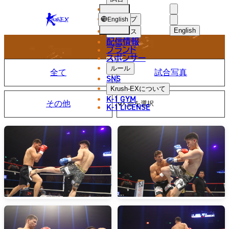
選手
PHOTO
KRUSH-
ショップ
English
EX
English
ニュース
配信情報
日本語
ブランド
スポンサー
写真
English
ルール
全て
試合写真
SNS
한국어
Krush-EX
について
K-1 GYM
その他
中文（简体
K-1 LICENSE
中文（繁體
ไทย
العربية