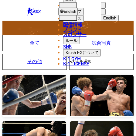
選手
PHOTO
KRUSH-
ショップ
English
EX
English
ニュース
配信情報
日本語
ブランド
スポンサー
写真
English
ルール
全て
試合写真
SNS
한국어
Krush-EX
について
K-1 GYM
その他
中文（简体
K-1 LICENSE
中文（繁體
ไทย
العربية