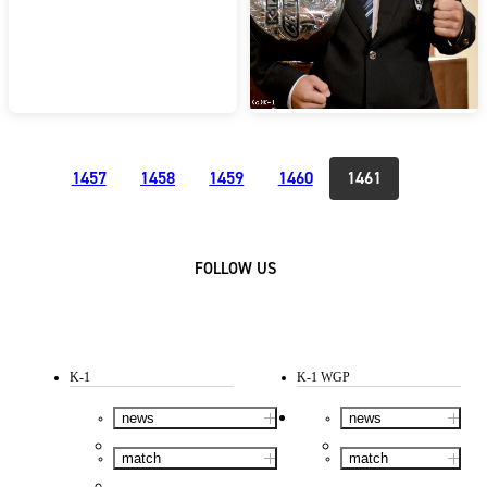
1457
1458
1459
1460
1461
FOLLOW US
K-1
K-1 WGP
news
news
match
match