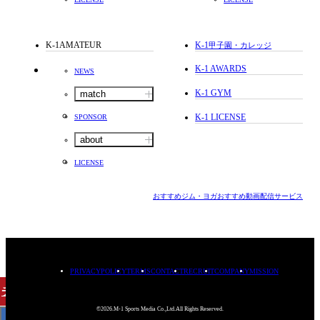
K-1AMATEUR
K-1
甲子園・カレッジ
K-1 AWARDS
NEWS
K-1 GYM
match
K-1 LICENSE
SPONSOR
about
LICENSE
おすすめジム・ヨガ
おすすめ動画配信サービス
PRIVACYPOLICY
TERMS
CONTACT
RECRUIT
COMPANY
MISSION
チケット
購入
©2026.M-1 Sports Media Co.,Ltd.All Rights Reserved.