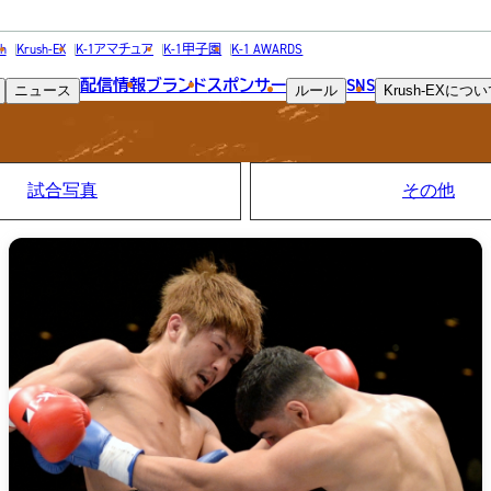
PHOTO
h
Krush-EX
K-1アマチュア
K-1甲子園
K-1 AWARDS
配信情報
ブランド
スポンサー
SNS
ニュース
ルール
Krush-EX
につい
写真
試合写真
その他