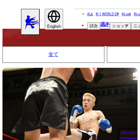
ALL
K-1 WORLD GP
Krush
Kru
KRUSH
選手
試合
ショップ
ニ
English
全て