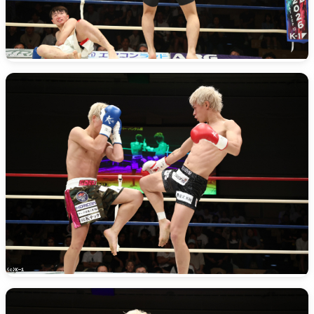
Krush-EX
K-1
アマチュ
K-1
甲子園・
K-1 AWAR
K-
1.SHOP
ズ
K-
（
1.SHOP
ト
ギャラリー（
ー）
ギャラリー（写
ギャラリー（動
K-1
（K
GYM
ム）
K-
（フ
1.CLUB
ブ）
Krush公式