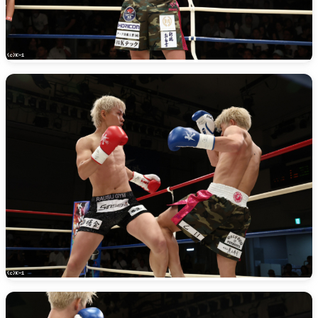
X(アマチュア大会)
ア
Instagram(JP)
カレッジ
TikTok(JP)
DS
LINE(JP)
（グッ
Youtube(JP)
）
Facebook(JP)
チケッ
X(En)
）
Instagram(EN)
ポスタ
Youtube(EN)
Podcast(EN)
真）
weibo(CH)
画）
Official site(EN)
-1ジ
ァンクラ
Krush
とは
■ ガールズ
Krush
ガー
ルズ
ルール