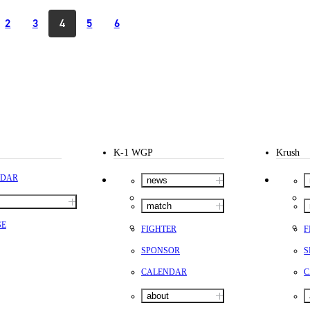
2
3
4
5
6
K-1 WGP
Krush
NDAR
news
match
SE
FIGHTER
F
SPONSOR
S
CALENDAR
C
about