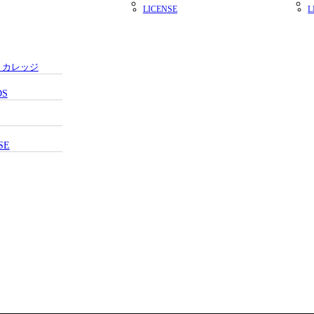
LICENSE
L
・カレッジ
DS
SE