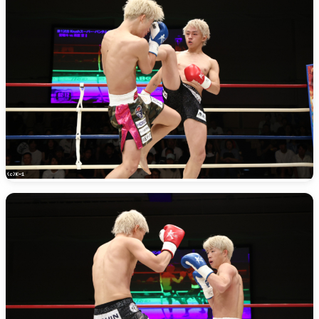
試合日程
試合結果
チケット
グッズ
全て
イベント
トピックス
メディア
チケット・グッズ
読みもの
コラム