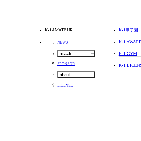
K-1AMATEUR
K-1
甲子園
K-1 AWAR
NEWS
match
K-1 GYM
SPONSOR
K-1 LICEN
about
LICENSE