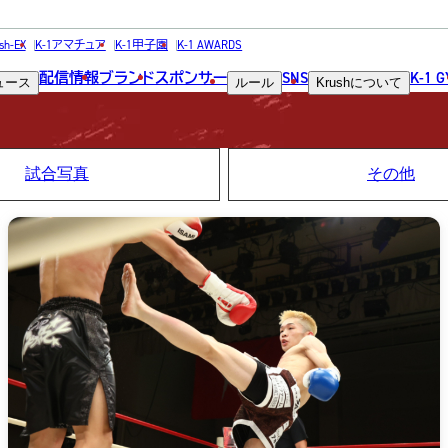
PHOTO
sh-EX
K-1アマチュア
K-1甲子園
K-1 AWARDS
配信情報
ブランド
スポンサー
SNS
K-1 
ュース
ルール
Krush
について
写真
試合写真
その他