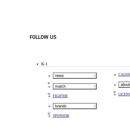
FOLLOW US
K-1
CALE
news
about
match
LICEN
FIGHTER
brands
SPONSOR