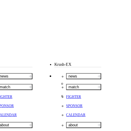
Krush-EX
news
news
match
match
IGHTER
FIGHTER
PONSOR
SPONSOR
ALENDAR
CALENDAR
about
about