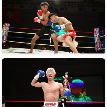
一覧
X(JP)
X(Krush)