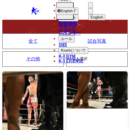
選手
PHOTO
KRUSH
ショップ
English
English
ニュース
配信情報
日本語
ブランド
スポンサー
写真
English
ルール
全て
試合写真
SNS
한국어
Krush
について
K-1 GYM
その他
中文（简体
K-1 LICENSE
中文（繁體
ไทย
العربية