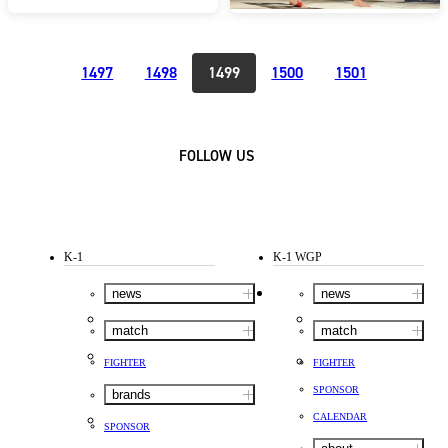
1497
1498
1499
1500
1501
FOLLOW US
K-1
K-1 WGP
news
news
match
match
FIGHTER
FIGHTER
SPONSOR
brands
CALENDAR
SPONSOR