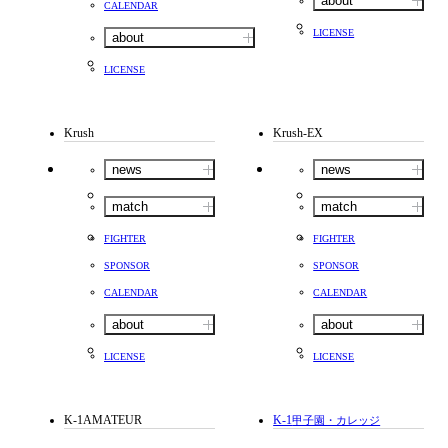
about
CALENDAR
LICENSE
about
LICENSE
Krush
Krush-EX
news
news
match
match
FIGHTER
FIGHTER
SPONSOR
SPONSOR
CALENDAR
CALENDAR
about
about
LICENSE
LICENSE
K-1AMATEUR
K-1
甲子園・カレッジ