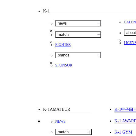
K-1
CALE
news
about
match
LICEN
FIGHTER
brands
SPONSOR
K-1AMATEUR
K-1
甲子園
K-1 AWAR
NEWS
match
K-1 GYM