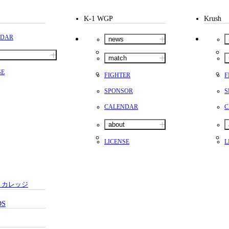
K-
（フ
1.CLUB
ブ）
K-1 WGP
Krush
NDAR
news
match
Krush公式
SE
FIGHTER
F
SPONSOR
S
CALENDAR
C
about
LICENSE
L
試合日程
試合結果
・カレッジ
DS
チケット
グッズ