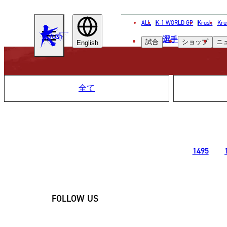
ALL
K-1 WORLD GP
Krush
Kru
KRUSH
選手
試合
ショップ
ニ
English
全て
1495
FOLLOW US