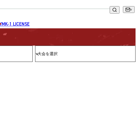
GYM
K-1 LICENSE
一覧
X(JP)
X(Krush)
X(アマチュア大会)
ア
Instagram(JP)
カレッジ
TikTok(JP)
DS
LINE(JP)
（グッ
Youtube(JP)
）
Facebook(JP)
チケッ
X(En)
）
Instagram(EN)
ポスタ
Youtube(EN)
Podcast(EN)
真）
weibo(CH)
画）
Official site(EN)
-1ジ