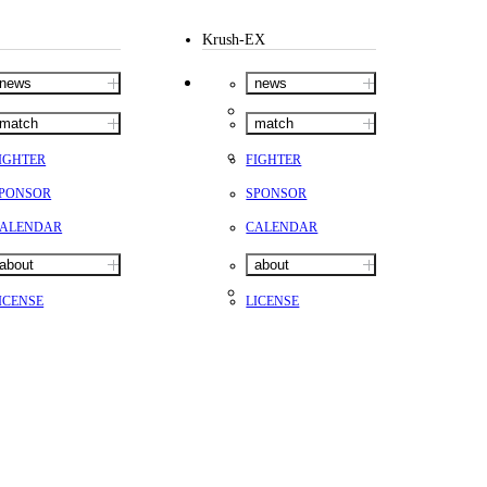
ァンクラ
Krush-EX
Krush
とは
news
news
■ ガールズ
Krush
ガー
ルズ
match
match
ルール
IGHTER
FIGHTER
PONSOR
SPONSOR
ALENDAR
CALENDAR
about
about
ICENSE
LICENSE