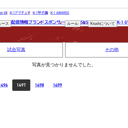
PHOTO
sh-EX
K-1アマチュア
K-1甲子園
K-1 AWARDS
配信情報
ブランド
スポンサー
SNS
K-1 
ュース
ルール
Krush
について
写真
試合写真
その他
総合トップ
K-1 WGP
Krush
写真が見つかりませんでした。
Krush-EX
K-1
アマチュ
K-1
甲子園・
K-1 AWAR
1496
1497
1498
1499
K-
1.SHOP
ズ
K-
（
1.SHOP
ト
ギャラリー（
ー）
ギャラリー（写
ギャラリー（動
K-1
（K
GYM
ム）