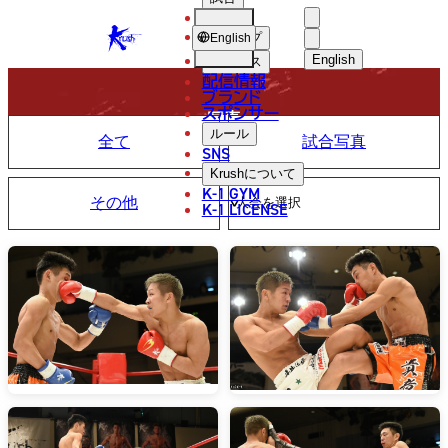
選手
PHOTO
KRUSH
ショップ
English
English
ニュース
配信情報
日本語
ブランド
スポンサー
写真
English
ルール
全て
試合写真
SNS
한국어
Krush
について
K-1 GYM
その他
中文（简体
K-1 LICENSE
中文（繁體
ไทย
العربية