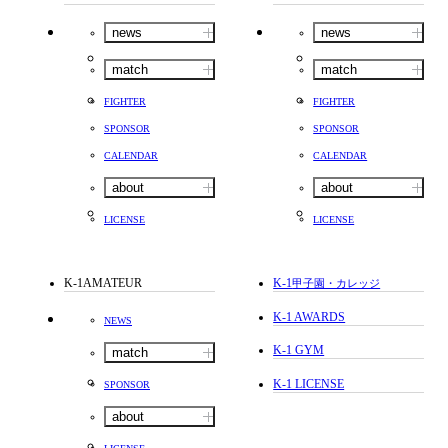
news
news
match
match
FIGHTER
FIGHTER
SPONSOR
SPONSOR
CALENDAR
CALENDAR
about
about
LICENSE
LICENSE
K-1AMATEUR
K-1
甲子園・カレッジ
K-1 AWARDS
NEWS
K-1 GYM
match
K-1 LICENSE
SPONSOR
about