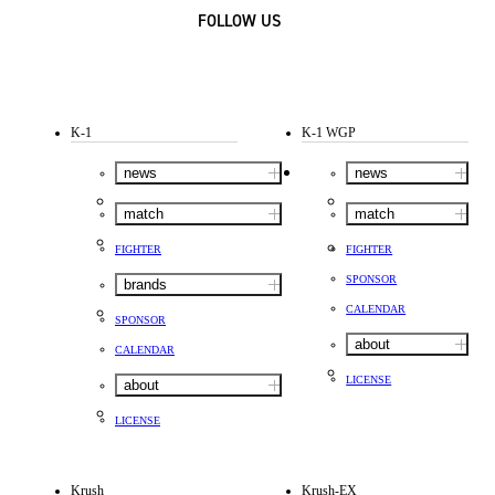
FOLLOW US
K-1
K-1 WGP
news
news
match
match
FIGHTER
FIGHTER
SPONSOR
brands
CALENDAR
SPONSOR
about
CALENDAR
LICENSE
about
LICENSE
Krush
Krush-EX