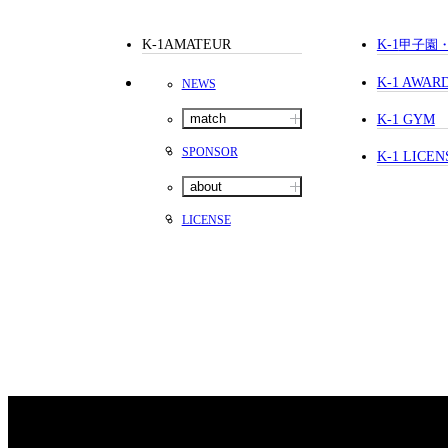
K-1AMATEUR
K-1
甲子園
K-1 AWAR
NEWS
match
K-1 GYM
SPONSOR
K-1 LICEN
about
LICENSE