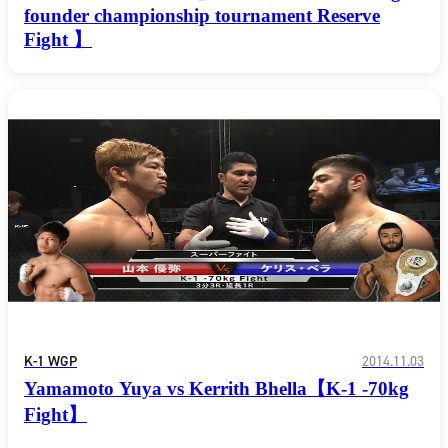
カレッジ
TikTok(JP)
founder championship tournament Reserve
DS
LINE(JP)
Fight 】
（グッ
Youtube(JP)
）
Facebook(JP)
チケッ
X(En)
）
Instagram(EN)
ポスタ
Youtube(EN)
Podcast(EN)
真）
weibo(CH)
画）
Official site(EN)
-1ジ
ァンクラ
K-1 WGP
とは
■ ガールズ
K-
ガール
1
ズ
公式ルー
K-1 WGP
2014.11.03
Yamamoto Yuya vs Kerrith Bhella【K-1 -70kg
Fight】