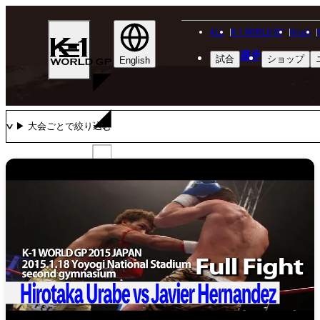
ALL
K-1 WORLD GP
Krush
K-
選手
試合
ショップ
1
English
WGP