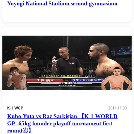
Yoyogi National Stadium second gymnasium
K-1
甲子園・
K-1 AWAR
K-
1.SHOP
ズ
K-
（
1.SHOP
ト
ギャラリー（
ー）
ギャラリー（写
ギャラリー（動
K-1
（K
GYM
ム）
K-
（フ
1.CLUB
ブ）
K-1 WGP
ル
K-1 WGP
2014.11.03
Kubo Yuta vs Raz Sarkisjan 【K-1 WORLD
GP -65kg founder playoff tournament first
round④】