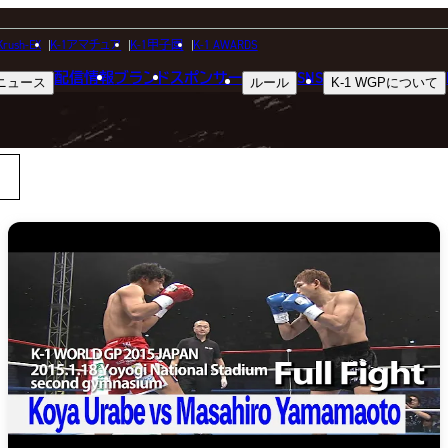
MOVIE
Krush-EX
K-1アマチュア
K-1甲子園
K-1 AWARDS
配信情報
ブランド
スポンサー
SNS
ニュース
ルール
K-1 WGP
について
動画