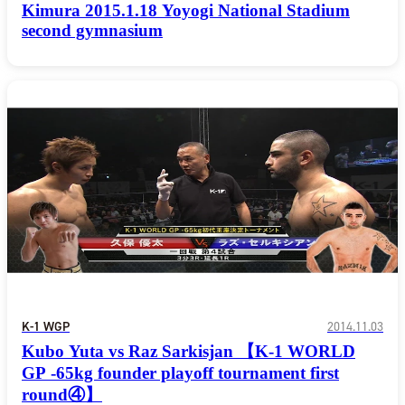
Kimura 2015.1.18 Yoyogi National Stadium
second gymnasium
K-1 WGP
2014.11.03
Kubo Yuta vs Raz Sarkisjan 【K-1 WORLD
GP -65kg founder playoff tournament first
round④】