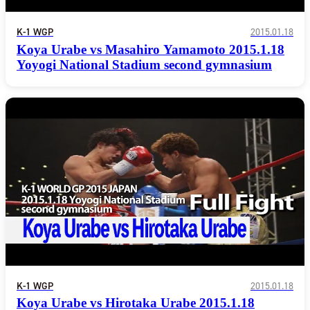
K-1 WGP
2015.01.18
Koya Urabe vs Masahiro Yamamoto 2015.1.18
Yoyogi National Stadium second gymnasium
総合トップ
K-1 WGP
Krush
K-1 WGP
2015.01.18
Krush-EX
Koya Urabe vs Hirotaka Urabe 2015.1.18
K-1
アマチュ