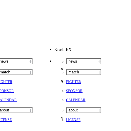
Krush-EX
news
news
match
match
IGHTER
FIGHTER
PONSOR
SPONSOR
ALENDAR
CALENDAR
about
about
ICENSE
LICENSE