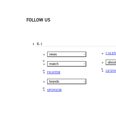
FOLLOW US
K-1
CALE
news
about
match
LICEN
FIGHTER
brands
SPONSOR