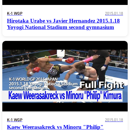
K-1 WGP
2015.01.18
Hirotaka Urabe vs Javier Hernandez 2015.1.18
Yoyogi National Stadium second gymnasium
K-1 WGP
2015.01.18
Kaew Weerasakreck vs Minoru "Philip"