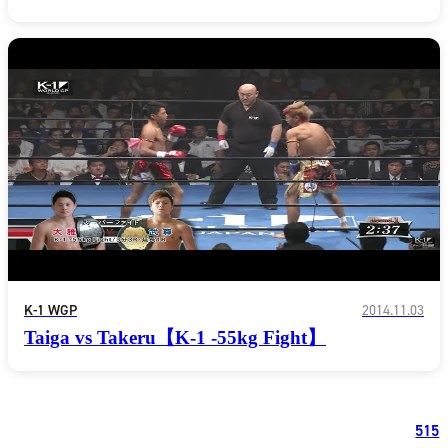
K-1 WGP
2014.11.03
Taiga vs Takeru【K-1 -55kg Fight】
515