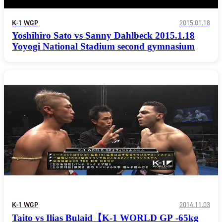
K-1 WGP
2015.01.18
Yoshihiro Sato vs Sanny Dahlbeck 2015.1.18
Yoyogi National Stadium second gymnasium
一覧
X(JP)
X(Krush)
K-1 WGP
2014.11.03
X(アマチュア大会)
Taito vs Ilias Bulaid【K-1 WORLD GP -65kg
ア
Instagram(JP)