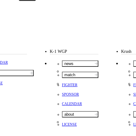
K-1 WGP
Krush
NDAR
news
match
SE
FIGHTER
F
SPONSOR
S
CALENDAR
C
about
LICENSE
L