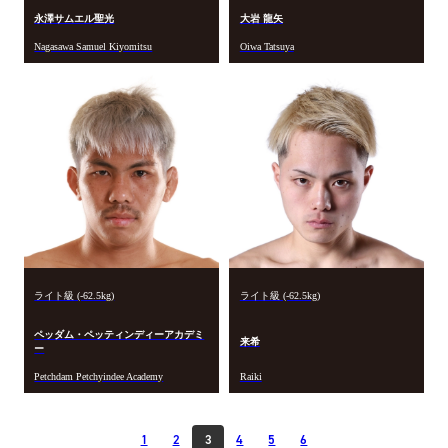
永澤サムエル聖光
大岩 龍矢
Nagasawa Samuel Kiyomitsu
Oiwa Tatsuya
ライト級 (-62.5kg)
ライト級 (-62.5kg)
ペッダム・ペッティンディーアカデミ
来希
ー
Petchdam Petchyindee Academy
Raiki
1
2
3
4
5
6