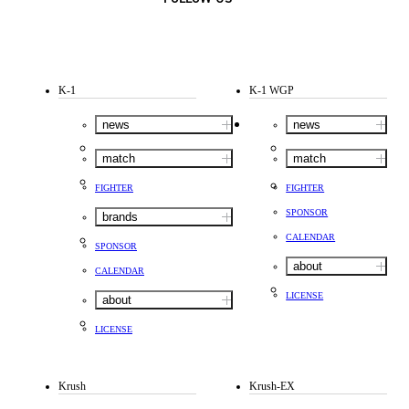
K-1
K-1 WGP
news
news
match
match
FIGHTER
FIGHTER
SPONSOR
brands
CALENDAR
SPONSOR
about
CALENDAR
LICENSE
about
LICENSE
Krush
Krush-EX