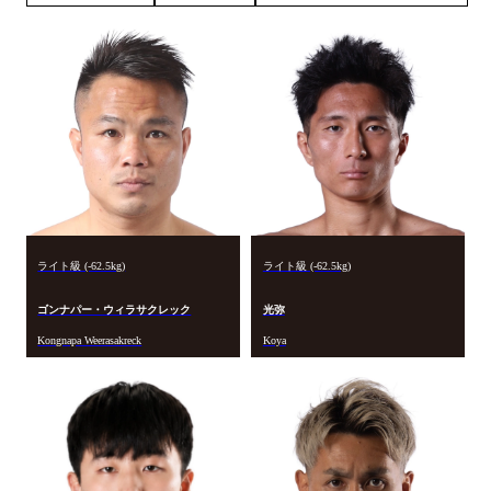
ライト級 (-62.5kg)
ライト級 (-62.5kg)
ゴンナパー・ウィラサクレック
光弥
Kongnapa Weerasakreck
Koya