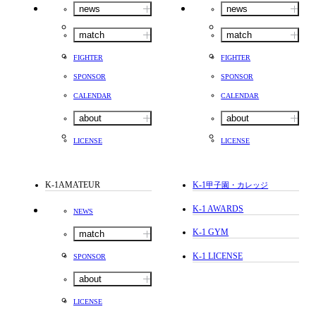
news
news
match
match
FIGHTER
FIGHTER
SPONSOR
SPONSOR
CALENDAR
CALENDAR
about
about
LICENSE
LICENSE
K-1AMATEUR
K-1
甲子園・カレッジ
K-1 AWARDS
NEWS
K-1 GYM
match
K-1 LICENSE
SPONSOR
about
LICENSE