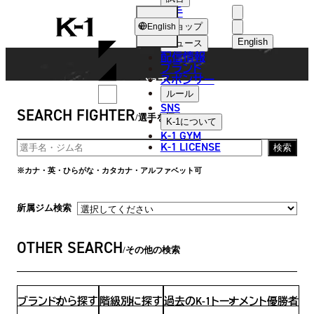
選手
FIGHTER
K-
ショップ
English
1
English
ニュース
配信情報
日本語
ブランド
スポンサー
選手
English
ルール
SNS
SEARCH FIGHTER
한국어
選手を探す
K-1
について
K-1 GYM
中文（简体
K-1 LICENSE
検索
中文（繁體
※カナ・英・ひらがな・カタカナ・アルファベット可
ไทย
所属ジム検索
العربية
OTHER SEARCH
その他の検索
ブランドから探す
階級別に探す
過去のK-1トーナメント優勝者