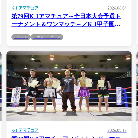
K-1 アマチュア
2026.06.04
第79回K-1アマチュア～全日本大会予選ト
ーナメント＆ワンマッチ～／K-1甲子園
2026～西日本予選トーナメント～「K-
イベント
チケット・グッズ
1.CLUB」にてチケット発売！
K-1
アマチュ
K-
アマチュア
1
仕組み
全日本大会へ
条件
プロへの昇格
アマチュア公
とは
K-1アマチュ
ジムの目的
K-1 アマチュア
2026.05.17
公認手続きの