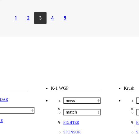
1
2
3
4
5
K-1 WGP
Krush
NDAR
news
match
SE
FIGHTER
F
SPONSOR
S