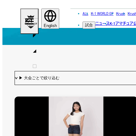
ALL
K-1 WORLD GP
Krush
Krus
K-
ニュース
K-1アマチュア
試合
1
English
ア
マ
チ
ュ
ア