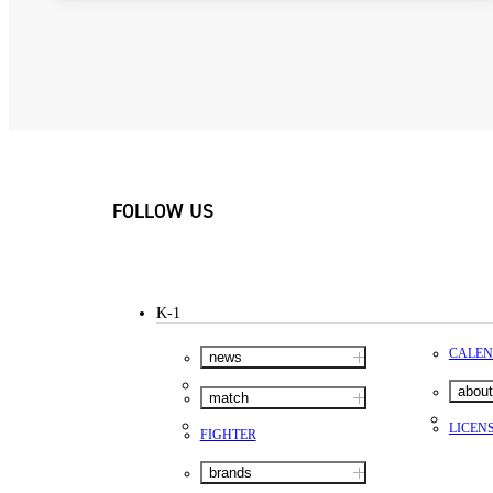
FOLLOW US
K-1
CALE
news
about
match
LICEN
FIGHTER
brands