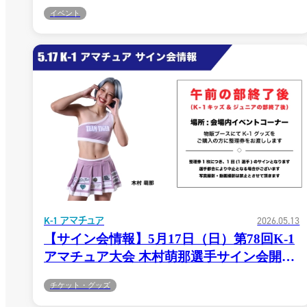
京・GSP 当日券情報
X(JP)
イベント
X(アマチュア大会)
Instagram(JP)
TikTok(JP)
LINE(JP)
Youtube(JP)
Facebook(JP)
X(En)
Instagram(EN)
Youtube(EN)
Podcast(EN)
weibo(CH)
K-1 アマチュア
2026.05.13
【サイン会情報】5月17日（日）第78回K-1
アマチュア大会 木村萌那選手サイン会開催
決定！
チケット・グッズ