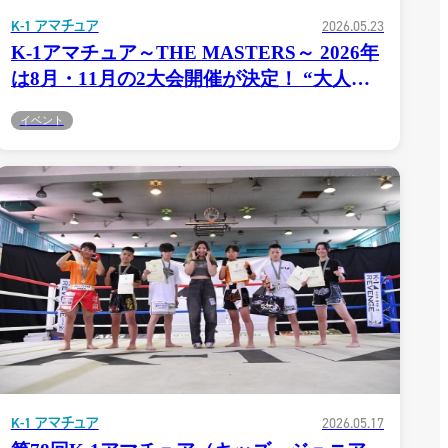
K-1 アマチュア
2026.05.23
K-1アマチュア～THE MASTERS～ 2026年
は8月・11月の2大会開催が決定！ “大人た
ちの挑戦”をテーマに、生涯スポーツとして
イベント
のK-1を体現
アとは
総合トップ
大会の
K-1 WGP
Krush
の出場
Krush-EX
K-1
アマチュア
方法
K-1
甲子園・カレッジ
K-1 AWARDS
K-
（グッ
1.SHOP
ズ）
K-
（チケッ
1.SHOP
ト）
K-1
（K-1ジ
認ジム
GYM
ム）
K-
（ファンクラ
ア公認
1.CLUB
ブ）
K-1 アマチュア
2026.05.17
流れ