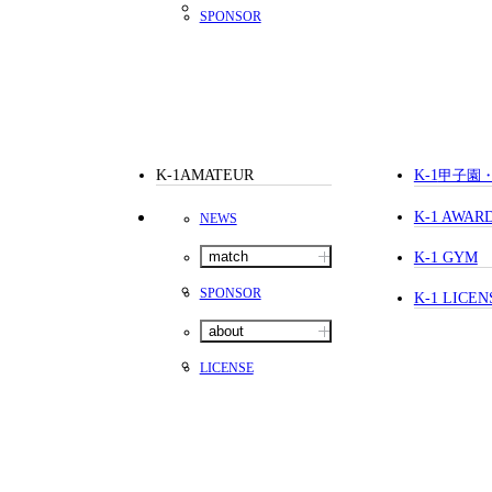
SPONSOR
K-1AMATEUR
K-1
甲子園
K-1 AWAR
NEWS
match
K-1 GYM
SPONSOR
K-1 LICEN
about
LICENSE