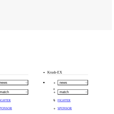
Krush-EX
news
news
match
match
IGHTER
FIGHTER
PONSOR
SPONSOR