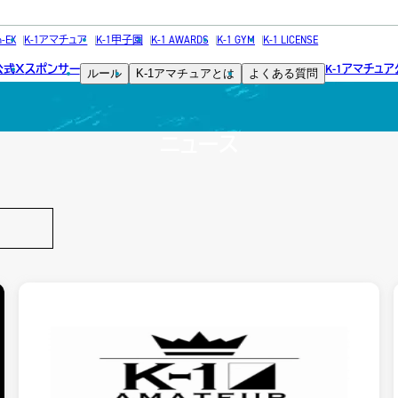
NEWS
h-EX
K-1アマチュア
K-1甲子園
K-1 AWARDS
K-1 GYM
K-1 LICENSE
公式
スポンサー
K-1アマチュ
X
ルール
K-1アマチュアとは
よくある質問
ニュース