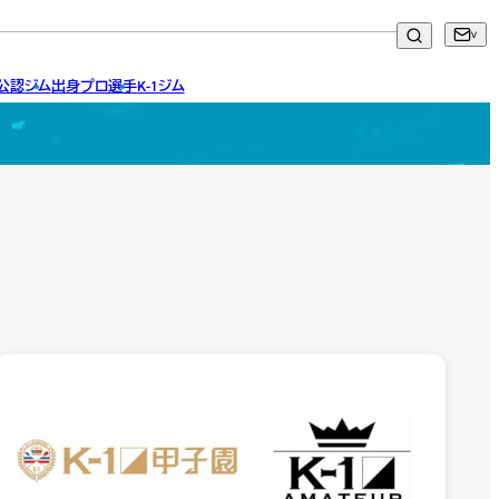
ア公認ジム
出身プロ選手
K-1ジム