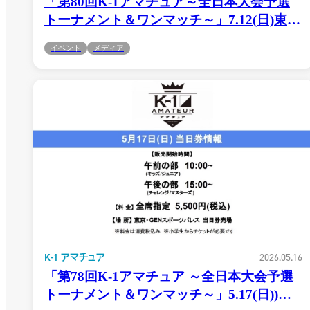
「第80回K-1アマチュア～全日本大会予選
トーナメント＆ワンマッチ～」7.12(日)東
京・GENスポーツパレス 出場選手を募集
イベント
メディア
開始！！
K-1 アマチュア
2026.05.16
「第78回K-1アマチュア ～全日本大会予選
トーナメント＆ワンマッチ～」5.17(日))東
一覧