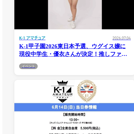
K-1 アマチュア
2026.07.04
K-1甲子園2026東日本予選、ウグイス嬢に
現役中学生・優衣さんが決定！推しファイ
ターは児玉兼慎選手
イベント