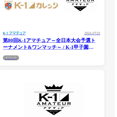
K-1 アマチュア
2026.07.02
第80回K-1アマチュア～全日本大会予選ト
ーナメント&ワンマッチ～ / K-1甲子園
2026〜東日本予選トーナメント〜7.12(日)対
イベント
戦表、タイムスケジュールが決定！