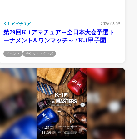
K-1 アマチュア
2026.06.09
第79回K-1アマチュア～全日本大会予選ト
ーナメント&ワンマッチ～ / K-1甲子園
2026〜西日本予選トーナメント〜
イベント
チケット・グッズ
6.14(日)YouTube生配信が決定！