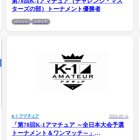
第78回K-1アマチュア（チャレンジ・マス
K-1アマチュ
ジム一覧
ターズの部）トーナメント優勝者
試合日程
試合結果・優勝者
イベント
メディア
K-1アマチュアルー
ル
ルール動画
K-1 アマチュア
2026.05.14
「第78回K-1アマチュア ～全日本大会予選
トーナメント＆ワンマッチ～」