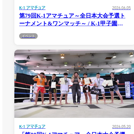
K-1 アマチュア
2026.06.05
第79回K-1アマチュア～全日本大会予選ト
ーナメント&ワンマッチ～ / K-1甲子園
2026〜西日本予選トーナメント〜6.14(日)対
イベント
戦表、タイムスケジュールが決定！
K-1 アマチュア
2026.05.20