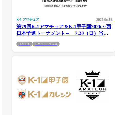
K-1 アマチュア
2026.06.13
第79回K-1アマチュア＆K-1甲子園2026～西
日本予選トーナメント～ 7.20（日）当日
券情報
イベント
チケット・グッズ