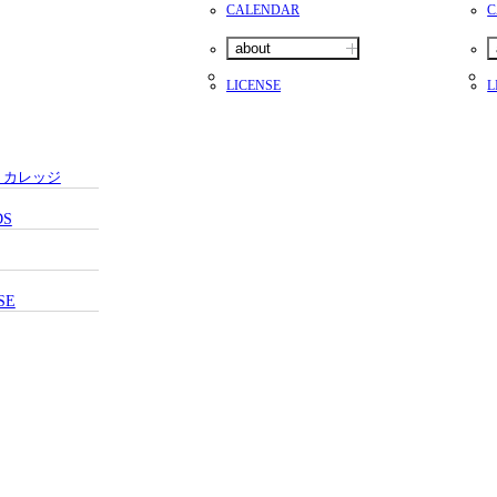
CALENDAR
C
about
LICENSE
L
・カレッジ
DS
SE