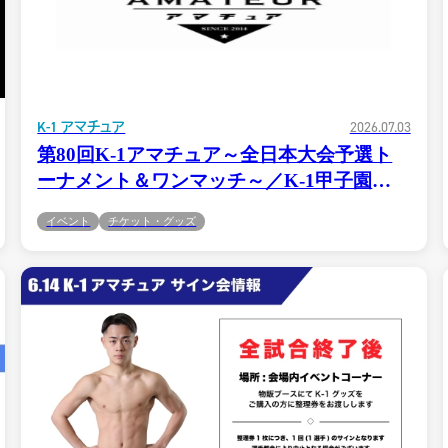
K-1 アマチュア
2026.07.03
第80回K-1アマチュア～全日本大会予選ト
ーナメント＆ワンマッチ～／K-1甲子園
2026～東日本予選トーナメント～「K-
イベント
チケット・グッズ
1.CLUB」にてチケット発売！