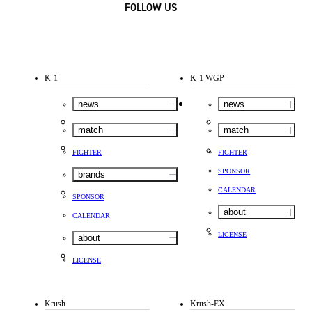
FOLLOW US
K-1
K-1 WGP
news
news
match
match
FIGHTER
FIGHTER
SPONSOR
brands
CALENDAR
SPONSOR
about
CALENDAR
LICENSE
about
LICENSE
Krush
Krush-EX