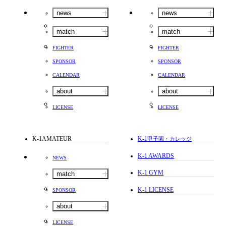
news
news
match
match
FIGHTER
FIGHTER
SPONSOR
SPONSOR
CALENDAR
CALENDAR
about
about
LICENSE
LICENSE
K-1AMATEUR
K-1
甲子園・カレッジ
K-1 AWARDS
NEWS
K-1 GYM
match
K-1 LICENSE
SPONSOR
about
LICENSE