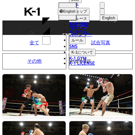
選手
PHOTO
K-
ショップ
English
1
English
ニュース
配信情報
日本語
ブランド
スポンサー
写真
English
ルール
全て
試合写真
SNS
한국어
K-1
について
K-1 GYM
その他
中文（简体
K-1 LICENSE
中文（繁體
ไทย
العربية