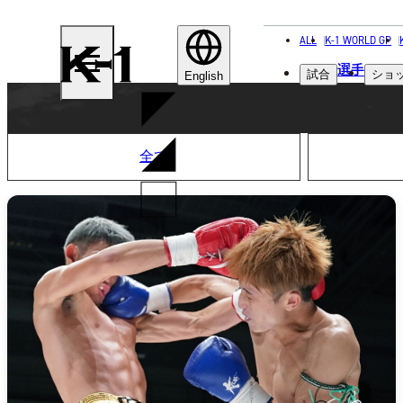
ALL
K-1 WORLD GP
K-
選手
試合
ショ
1
English
全て