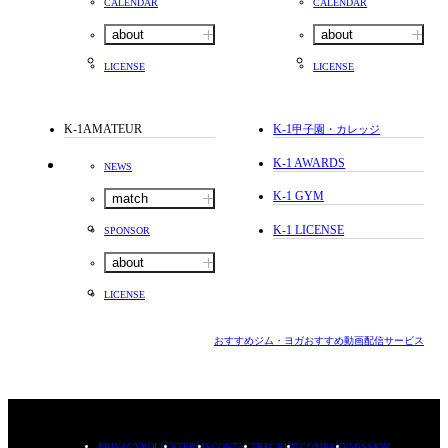
CALENDAR
CALENDAR
about
about
LICENSE
LICENSE
K-1AMATEUR
K-1
甲子園・カレッジ
K-1 AWARDS
NEWS
K-1 GYM
match
K-1 LICENSE
SPONSOR
about
LICENSE
おすすめジム・ヨガ
おすすめ動画配信サービス
PRIVACYPOLICY
TERMS
CONTACT
RECRUIT
COMPANY
MISSION