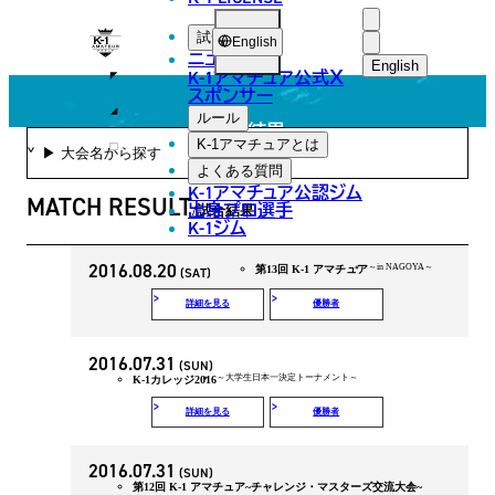
MATCH RESULT
K-
試合
English
ニュース
1
English
K-1アマチュア公式
X
スポンサー
日本語
ア
ルール
試合結果
マ
English
K-1アマチュアとは
よくある質問
チ
한국어
K-1アマチュア公認ジム
MATCH RESULT
ュ
出身プロ選手
試合結果
K-1ジム
中文（简体
ア
2016.08.20
中文（繁體
～in NAGOYA～
第13回 K-1 アマチュア
(SAT)
詳細を見る
優勝者
ไทย
العربية
2016.07.31
(SUN)
～大学生日本一決定トーナメント～
K-1カレッジ2016
詳細を見る
優勝者
2016.07.31
(SUN)
第12回 K-1 アマチュア~チャレンジ・マスターズ交流大会~